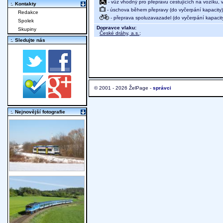
- vůz vhodný pro přepravu cestujících na vozíku,
:. Kontakty
- úschova během přepravy (do vyčerpání kapacity)
Redakce
- přeprava spoluzavazadel (do vyčerpání kapacit
Spolek
Dopravce vlaku:
Skupiny
České dráhy, a.s.
;
:. Sledujte nás
© 2001 - 2026 ŽelPage -
správci
:. Nejnovější fotografie