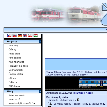
..
:. Projekty
Aktuality
Články
Atlas drah
Fotogalerie
Kalendář akcí
Přihlášky na akce
Seznam tratí
Trasa:
Mladá Boleslav hl.n. 12.37, Bakov nad Jizerou 
Řazení vlaků
14.39, Šluknov 14.51
Detail trasy »
eShop
Odkazy
RSS kanál
:. Weby
Aktualizace:
11.6.2018 (
František Kozel
)
Atlas lokomotiv
Poznámky k vlaku:
Atlas vozů
Rumburk - Šluknov jede v
Nejkrásnější nádraží ČR
- ve vlaku řazeny k sezení i vozy 1. vozové třídy