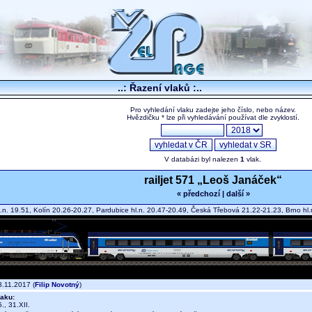
..: Řazení vlaků :..
Pro vyhledání vlaku zadejte jeho číslo, nebo název.
Hvězdičku * lze při vyhledávání používat dle zvyklostí.
V databázi byl nalezen
1
vlak.
railjet 571 „Leoš Janáček“
« předchozí
|
další »
.n. 19.51, Kolín 20.26-20.27, Pardubice hl.n. 20.47-20.49, Česká Třebová 21.22-21.23, Brno h
.11.2017 (
Filip Novotný
)
aku:
, 31.XII.