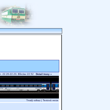
l.n. 22.20-22.23, Břeclav 22.52
Detail trasy »
Trvalý odkaz
|
Textová verze