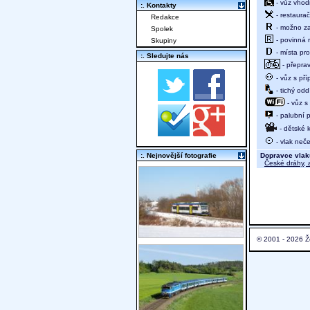
- vůz vhod
:. Kontakty
- restaurač
Redakce
- možno za
Spolek
- povinná r
Skupiny
- místa pro
:. Sledujte nás
- přeprav
- vůz s př
- tichý oddí
- vůz s
- palubní p
- dětské 
- vlak neče
Dopravce vlak
:. Nejnovější fotografie
České dráhy, a
© 2001 - 2026 Ž