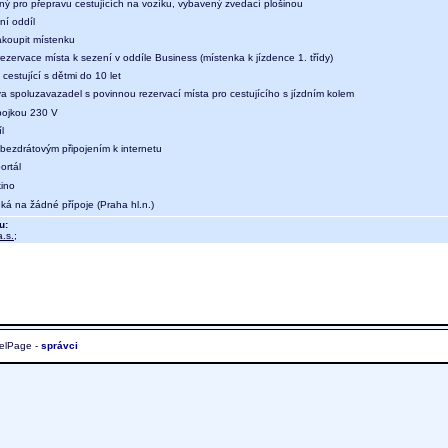
ný pro přepravu cestujících na vozíku, vybavený zvedací plošinou
ní oddíl
koupit místenku
ezervace místa k sezení v oddíle Business (místenka k jízdence 1. třídy)
 cestující s dětmi do 10 let
a spoluzavazadel s povinnou rezervací místa pro cestujícího s jízdním kolem
ípojkou 230 V
l
 bezdrátovým připojením k internetu
ortál
kino
ká na žádné přípoje (Praha hl.n.)
u:
.s.
;
elPage -
správci