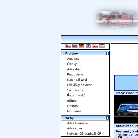
:. Projekty
Aktuality
Články
Atlas drah
Fotogalerie
Kalendář akcí
Přihlášky na akce
Seznam tratí
Trasa:
Praha hl
Řazení vlaků
eShop
Odkazy
RSS kanál
:. Weby
Atlas lokomotiv
Aktualizace:
28
Atlas vozů
Poznámky k vl
Nejkrásnější nádraží ČR
Nejede 24., 25.