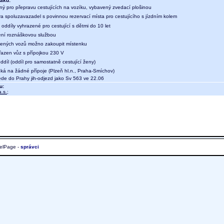
aku:
ný pro přepravu cestujících na vozíku, vybavený zvedací plošinou
a spoluzavazadel s povinnou rezervací místa pro cestujícího s jízdním kolem
oddíly vyhrazené pro cestující s dětmi do 10 let
ení roznáškovou službou
ených vozů možno zakoupit místenku
 řazen vůz s přípojkou 230 V
díl (oddíl pro samostatně cestující ženy)
eká na žádné přípoje (Plzeň hl.n., Praha-Smíchov)
e do Prahy jih-odjezd jako Sv 563 ve 22.06
u:
.s.
;
elPage -
správci