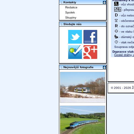
Poznámky k vl
:. Kontakty
- vůz vhod
Redakce
- přeprav
Spolek
- vůz nebo 
Skupiny
- občerstv
:. Sledujte nás
- do označ
- ve vlaku
- dámský od
- vlak neč
Souprava odjed
Dopravce vlak
České dráhy, a
:. Nejnovější fotografie
© 2001 - 2026 Ž