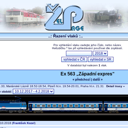
..: Řazení vlaků :..
Pro vyhledání vlaku zadejte jeho číslo, nebo název.
Hvězdičku * lze při vyhledávání používat dle zvyklostí.
V databázi byl nalezen
1
vlak.
Ex 563 „Západní expres“
« předchozí
|
další »
33, Mariánské Lázně 18.52-18.54, Plzeň hl.n. 19.54-20.01, Praha hl.n. 21.31
Detail trasy »
v období:
10.2018 (
František Kozel
)