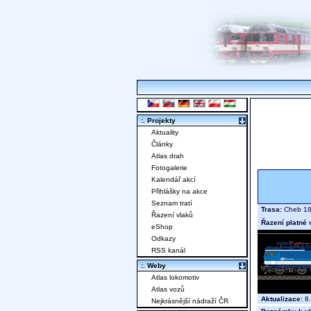
:. Projekty
Aktuality
Články
Atlas drah
Fotogalerie
Kalendář akcí
Přihlášky na akce
Seznam tratí
Trasa:
Cheb 18.
Řazení vlaků
Řazení platné 
eShop
Odkazy
RSS kanál
:. Weby
Atlas lokomotiv
Atlas vozů
Aktualizace:
8.
Nejkrásnější nádraží ČR