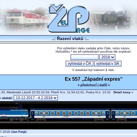
..: Řazení vlaků :..
Pro vyhledání vlaku zadejte jeho číslo, nebo název.
Hvězdičku * lze při vyhledávání používat dle zvyklostí.
V databázi byl nalezen
1
vlak.
Ex 557 „Západní expres“
« předchozí
|
další »
33, Mariánské Lázně 10.52-10.54, Plzeň hl.n. 11.54-12.01, Praha hl.n. 13.31
Detail trasy »
v období:
7.2018 (
Jan Faigl
)