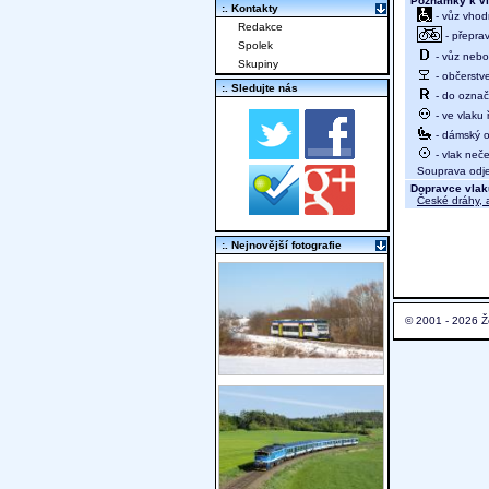
Poznámky k vl
:. Kontakty
- vůz vhod
Redakce
- přeprav
Spolek
- vůz nebo 
Skupiny
- občerstv
:. Sledujte nás
- do označ
- ve vlaku
- dámský od
- vlak neč
Souprava odjed
Dopravce vlak
České dráhy, a
:. Nejnovější fotografie
© 2001 - 2026 Ž