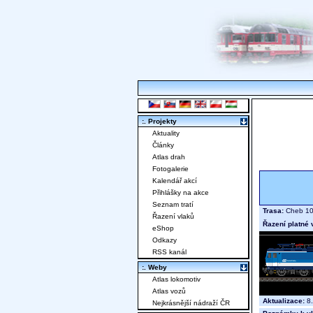
:. Projekty
Aktuality
Články
Atlas drah
Fotogalerie
Kalendář akcí
Přihlášky na akce
Seznam tratí
Trasa:
Cheb 10.
Řazení vlaků
Řazení platné 
eShop
Odkazy
RSS kanál
:. Weby
Atlas lokomotiv
Atlas vozů
Aktualizace:
8.
Nejkrásnější nádraží ČR