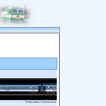
Trvalý odkaz
|
Textová verze