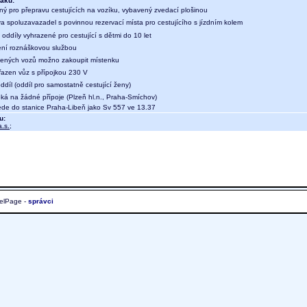
aku:
ný pro přepravu cestujících na vozíku, vybavený zvedací plošinou
a spoluzavazadel s povinnou rezervací místa pro cestujícího s jízdním kolem
oddíly vyhrazené pro cestující s dětmi do 10 let
ení roznáškovou službou
ených vozů možno zakoupit místenku
 řazen vůz s přípojkou 230 V
díl (oddíl pro samostatně cestující ženy)
eká na žádné přípoje (Plzeň hl.n., Praha-Smíchov)
e do stanice Praha-Libeň jako Sv 557 ve 13.37
u:
.s.
;
elPage -
správci