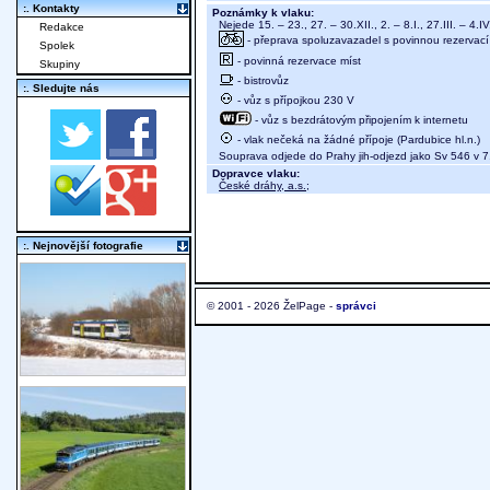
:. Kontakty
Poznámky k vlaku:
Nejede 15. – 23., 27. – 30.XII., 2. – 8.I., 27.III. – 4.IV
Redakce
- přeprava spoluzavazadel s povinnou rezervací 
Spolek
- povinná rezervace míst
Skupiny
- bistrovůz
:. Sledujte nás
- vůz s přípojkou 230 V
- vůz s bezdrátovým připojením k internetu
- vlak nečeká na žádné přípoje (Pardubice hl.n.)
Souprava odjede do Prahy jih-odjezd jako Sv 546 v 7
Dopravce vlaku:
České dráhy, a.s.
;
:. Nejnovější fotografie
© 2001 - 2026 ŽelPage -
správci