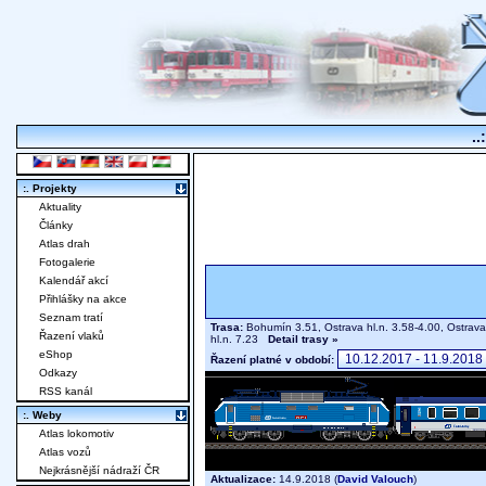
..
:. Projekty
Aktuality
Články
Atlas drah
Fotogalerie
Kalendář akcí
Přihlášky na akce
Seznam tratí
Trasa:
Bohumín 3.51, Ostrava hl.n. 3.58-4.00, Ostrava
Řazení vlaků
hl.n. 7.23
Detail trasy »
eShop
Řazení platné v období:
Odkazy
RSS kanál
:. Weby
Atlas lokomotiv
Atlas vozů
Nejkrásnější nádraží ČR
Aktualizace:
14.9.2018 (
David Valouch
)