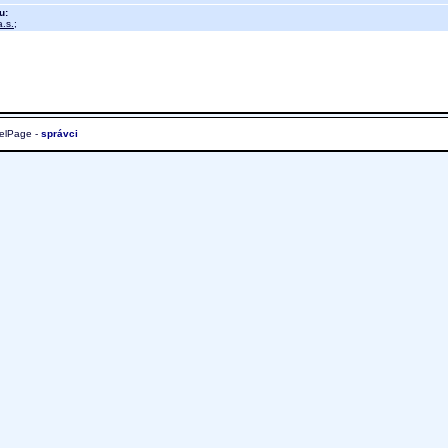
u:
.s.
;
elPage -
správci