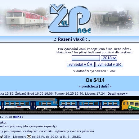
..: Řazení vlaků :..
Pro vyhledání vlaku zadejte jeho číslo, nebo název.
Hvězdičku * lze při vyhledávání používat dle zvyklostí.
V databázi byl nalezen
1
vlak.
Os 5414
« předchozí
|
další »
ka 15.35, Železný Brod 16.05-16.06, Turnov 16.25-16.40, Liberec 17.24
Detail trasy »
.7.2018 (
MIKY
)
aku:
během přepravy (do vyčerpání kapacity)
ný pro přepravu cestujících na vozíku, vybavený zvedací plošinou
Jičín - Liberec v
od 28.IV. do 29.IX. a 5., 6., 28.IX.