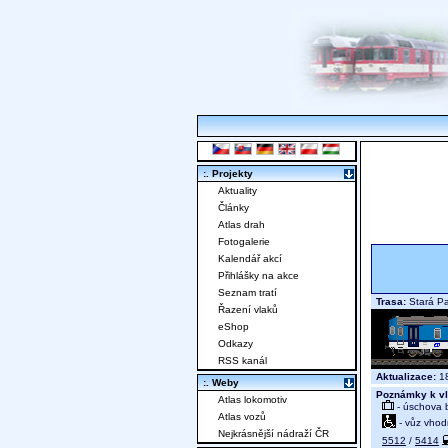
:. Projekty
Aktuality
Články
Atlas drah
Fotogalerie
Kalendář akcí
Přihlášky na akce
Seznam tratí
Trasa:
Stará Pa
Řazení vlaků
eShop
Odkazy
RSS kanál
Aktualizace:
18
:. Weby
Poznámky k vl
Atlas lokomotiv
- úschova 
Atlas vozů
- vůz vhod
Nejkrásnější nádraží ČR
5512
/
5414