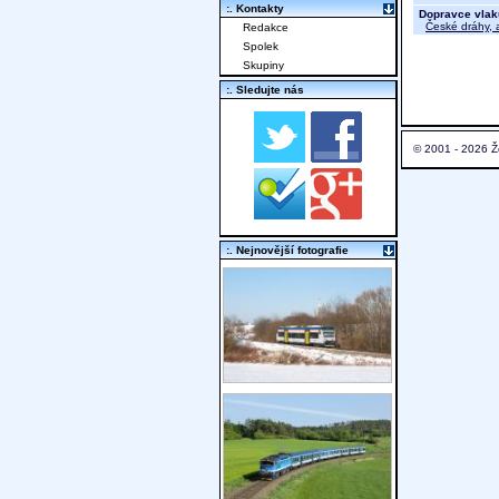
:. Kontakty
Dopravce vlak
České dráhy, a
Redakce
Spolek
Skupiny
:. Sledujte nás
© 2001 - 2026 Ž
:. Nejnovější fotografie