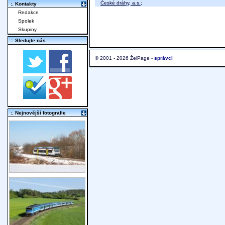
České dráhy, a.s.
;
:. Kontakty
Redakce
Spolek
Skupiny
:. Sledujte nás
© 2001 - 2026 ŽelPage -
správci
:. Nejnovější fotografie