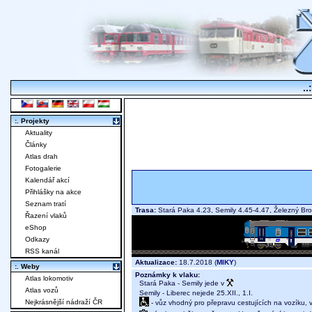
..
:. Projekty
Aktuality
Články
Atlas drah
Fotogalerie
Kalendář akcí
Přihlášky na akce
Seznam tratí
Trasa:
Stará Paka 4.23, Semily 4.45-4.47, Železný Br
Řazení vlaků
eShop
Odkazy
RSS kanál
Aktualizace:
18.7.2018 (
MIKY
)
:. Weby
Poznámky k vlaku:
Atlas lokomotiv
Stará Paka - Semily jede v
Atlas vozů
Semily - Liberec nejede 25.XII., 1.I.
Nejkrásnější nádraží ČR
- vůz vhodný pro přepravu cestujících na vozíku,