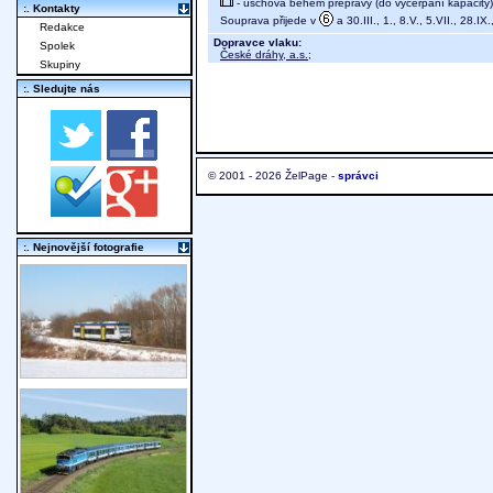
- úschova během přepravy (do vyčerpání kapacity)
:. Kontakty
Souprava přijede v
a 30.III., 1., 8.V., 5.VII., 28.I
Redakce
Dopravce vlaku:
Spolek
České dráhy, a.s.
;
Skupiny
:. Sledujte nás
© 2001 - 2026 ŽelPage -
správci
:. Nejnovější fotografie