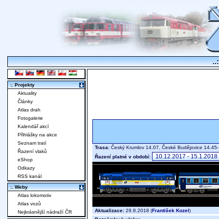
..
:. Projekty
Aktuality
Články
Atlas drah
Fotogalerie
Kalendář akcí
Přihlášky na akce
Seznam tratí
Trasa:
Český Krumlov 14.07, České Budějovice 14.45-
Řazení vlaků
Řazení platné v období:
eShop
Odkazy
RSS kanál
:. Weby
Atlas lokomotiv
Atlas vozů
Aktualizace:
29.8.2018 (
František Kozel
)
Nejkrásnější nádraží ČR