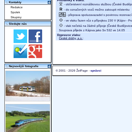
Poznámky k vlaku:
:. Kontakty
- občerstvení roznáškovou službou (České Budějov
Redakce
- do označených vozů možno zakoupit místenku
Spolek
- přeprava spoluzavazadel s povinnou rezervací 
Skupiny
- ve vlaku řazen vůz s přípojkou 230 V (Kájov - P
:. Sledujte nás
- vlak nečeká na žádné přípoje (České Budějovice,
Souprava přijede z Kájova jako Sv 532 ve 14.05
Dopravce vlaku:
České dráhy, a.s.
;
:. Nejnovější fotografie
© 2001 - 2026 ŽelPage -
správci