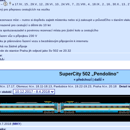
aku:
–
,
a 17.IV., 15., 29.V., 12., 26.VI., 10., 24.VII., 7., 21.VIII., 4., 18.IX., 2., 16., 30.X., 13., 
ný pro přepravu cestujících na vozíku
ezervace míst – nutno si dopředu zajistit místenku nebo si ji zakoupit u průvodčího v daném vlak
hrazené pro cestující s dětmi do 10 let
a spoluzavazadel s povinnou rezervací místa pro jízdní kolo a cestujícího
 řazen vůz s přípojkou 230 V
aku je plánováno řazení vozu s bezdrátovým připojením k internetu
eká na žádné přípoje
e do stanice Praha jih odjezd jako Sv 502 ve 20.32
u:
.s.
;
SuperCity 502 „Pendolino“
« předchozí
|
další »
hl.n. 17.17, Olomouc hl.n. 18.11-18.13, Pardubice hl.n. 19.22-19.23, Praha hl.n. 20.18
Detail 
v období:
.7.2018 (
MIKY
)
aku: