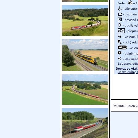
Jede v
a 10
- vůz vhod
- bistrovůz
- povinná r
- oddíly vy
- přeprav
- ve vlaku
- tichý oddí
- ve vl
- palubní p
- vlak neč
Souprava odjed
Dopravce vlak
České dráhy, a
© 2001 - 2026 Ž