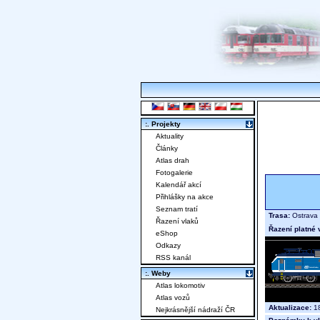
:. Projekty
Aktuality
Články
Atlas drah
Fotogalerie
Kalendář akcí
Přihlášky na akce
Seznam tratí
Trasa:
Ostrava 
Řazení vlaků
Řazení platné 
eShop
Odkazy
RSS kanál
:. Weby
Atlas lokomotiv
Atlas vozů
Aktualizace:
18
Nejkrásnější nádraží ČR