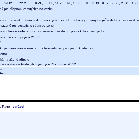
., 24.IV., 8., 22.V., 5., 19.VI., 3., 17., 31.VII., 14., 28.VIII., 11., 25.IX., 9., 23.X., 6., 20.XI., 4.XII
ný pro přepravu cestujících na vozíku
ezervace míst – nutno si dopředu zajistit místenku nebo si ji zakoupit u průvodčího v daném vlak
hrazené pro cestující s dětmi do 10 let
a spoluzavazadel s povinnou rezervací místa pro jízdní kolo a cestujícího
 řazen vůz s přípojkou 230 V
l
aku je plánováno řazení vozu s bezdrátovým připojením k internetu
ortál
eká na žádné přípoje
e do stanice Praha jih odjezd jako Sv 502 ve 20.32
u:
.s.
;
elPage -
správci