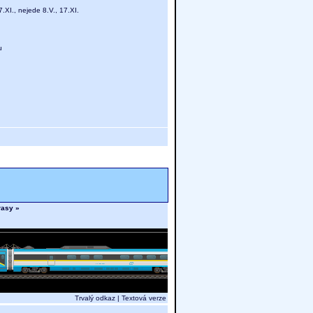
27.XI., nejede 8.V., 17.XI.
u
trasy »
Trvalý odkaz
|
Textová verze