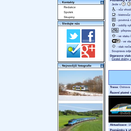
Poznámky k vl
:. Kontakty
Jede v
,
Redakce
- vůz vhod
Spolek
- bistrovůz
Skupiny
- povinná r
:. Sledujte nás
- oddíly vy
- přeprav
- ve vlaku
- ve vl
- vlak neč
Souprava odjed
Dopravce vlak
České dráhy, a
:. Nejnovější fotografie
Trasa:
Ostrava 
Řazení platné 
Aktualizace:
18
Poznámky k vl