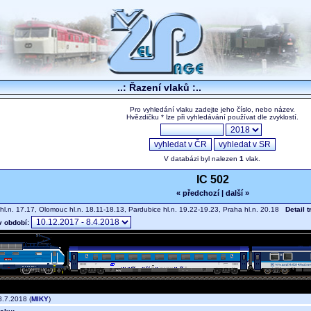
..: Řazení vlaků :..
Pro vyhledání vlaku zadejte jeho číslo, nebo název.
Hvězdičku * lze při vyhledávání používat dle zvyklostí.
V databázi byl nalezen
1
vlak.
IC 502
« předchozí
|
další »
hl.n. 17.17, Olomouc hl.n. 18.11-18.13, Pardubice hl.n. 19.22-19.23, Praha hl.n. 20.18
Detail 
v období:
.7.2018 (
MIKY
)