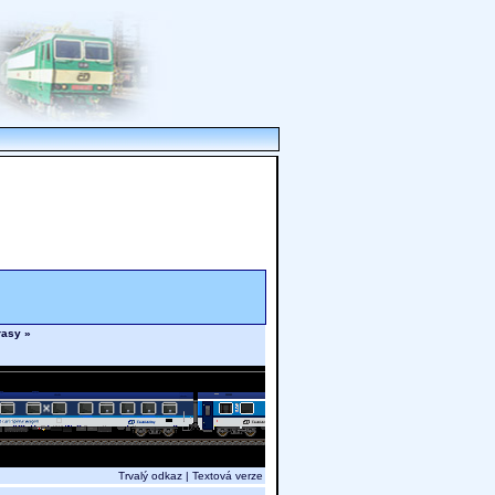
trasy »
Trvalý odkaz
|
Textová verze