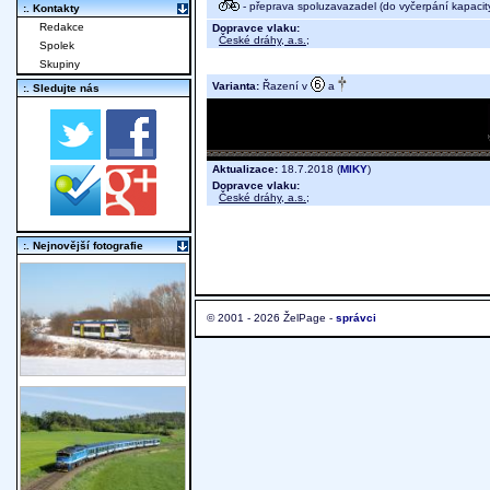
- přeprava spoluzavazadel (do vyčerpání kapacit
:. Kontakty
Redakce
Dopravce vlaku:
České dráhy, a.s.
;
Spolek
Skupiny
Varianta:
Řazení v
a
:. Sledujte nás
Aktualizace:
18.7.2018 (
MIKY
)
Dopravce vlaku:
České dráhy, a.s.
;
:. Nejnovější fotografie
© 2001 - 2026 ŽelPage -
správci