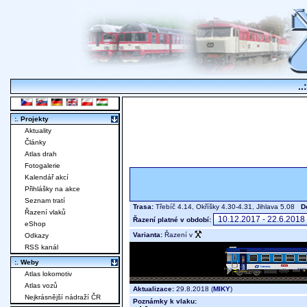
..
:. Projekty
Aktuality
Články
Atlas drah
Fotogalerie
Kalendář akcí
Přihlášky na akce
Seznam tratí
Trasa:
Třebíč 4.14, Okříšky 4.30-4.31, Jihlava 5.08
D
Řazení vlaků
Řazení platné v období:
eShop
Varianta:
Řazení v
Odkazy
RSS kanál
:. Weby
Atlas lokomotiv
Atlas vozů
Aktualizace:
29.8.2018 (
MIKY
)
Nejkrásnější nádraží ČR
Poznámky k vlaku: