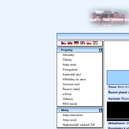
:. Projekty
Aktuality
Články
Atlas drah
Fotogalerie
Kalendář akcí
Přihlášky na akce
Seznam tratí
Trasa:
Brno hl.
Řazení vlaků
Řazení platné 
eShop
Varianta:
Řaze
Odkazy
RSS kanál
:. Weby
Atlas lokomotiv
Atlas vozů
Aktualizace:
28
Nejkrásnější nádraží ČR
Poznámky k vl