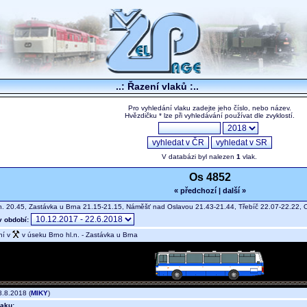
..: Řazení vlaků :..
Pro vyhledání vlaku zadejte jeho číslo, nebo název.
Hvězdičku * lze při vyhledávání používat dle zvyklostí.
V databázi byl nalezen
1
vlak.
Os 4852
« předchozí
|
další »
n. 20.45, Zastávka u Brna 21.15-21.15, Náměšť nad Oslavou 21.43-21.44, Třebíč 22.07-22.22,
v období:
ní v
v úseku Brno hl.n. - Zastávka u Brna
.8.2018 (
MIKY
)
aku: