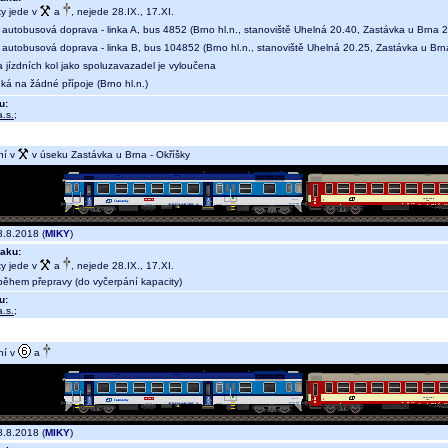
ky jede v
a
, nejede 28.IX., 17.XI.
 autobusová doprava - linka A, bus 4852 (Brno hl.n., stanoviště Uhelná 20.40, Zastávka u Brna 
 autobusová doprava - linka B, bus 104852 (Brno hl.n., stanoviště Uhelná 20.25, Zastávka u Brn
 jízdních kol jako spoluzavazadel je vyloučena
ká na žádné přípoje (Brno hl.n.)
u:
.s.
;
ní v
v úseku Zastávka u Brna - Okříšky
.8.2018 (
MIKY
)
aku:
ky jede v
a
, nejede 28.IX., 17.XI.
během přepravy (do vyčerpání kapacity)
u:
.s.
;
ní v
a
.8.2018 (
MIKY
)