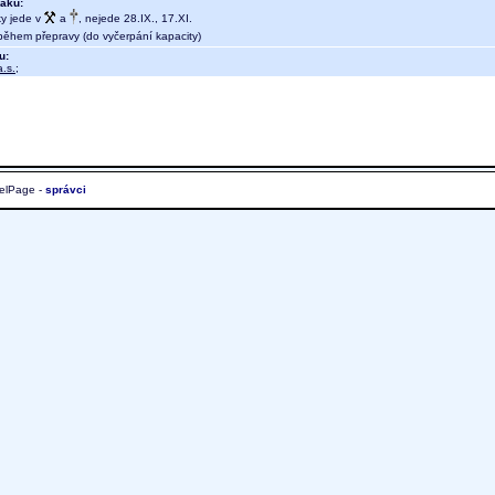
aku:
ky jede v
a
, nejede 28.IX., 17.XI.
během přepravy (do vyčerpání kapacity)
u:
.s.
;
elPage -
správci