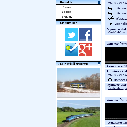
:. Kontakty
Třebíč - Okříš
Redakce
- náhradní
Spolek
- náhradní
Skupiny
- přeprava
:. Sledujte nás
- vlak neče
Dopravce vlak
České dráhy, a
Varianta:
Řaze
:. Nejnovější fotografie
Aktualizace:
28
Poznámky k vl
Třebíč - Okříš
- úschova 
Dopravce vlak
České dráhy, a
Varianta:
Řaze
Aktualizace:
28