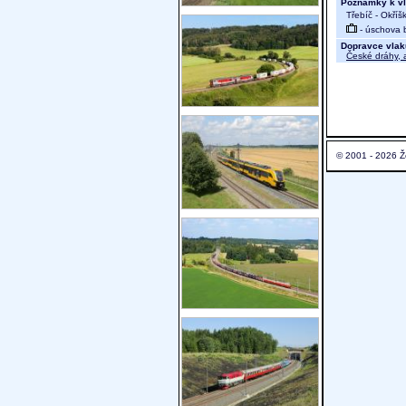
Poznámky k vl
Třebíč - Okříš
- úschova 
Dopravce vlak
České dráhy, a
© 2001 - 2026 Ž