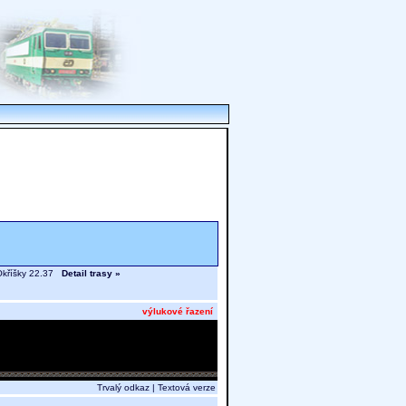
 Okříšky 22.37
Detail trasy »
výlukové řazení
Trvalý odkaz
|
Textová verze