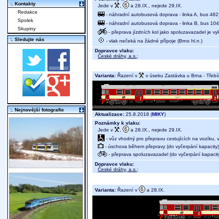
:. Kontakty
Jede v
,
a 28.IX., nejede 29.IX.
Redakce
- náhradní autobusová doprava - linka A, bus 4822
Spolek
- náhradní autobusová doprava - linka B, bus 1048
Skupiny
- přeprava jízdních kol jako spoluzavazadel je v
:. Sledujte nás
- vlak nečeká na žádné přípoje (Brno hl.n.)
Dopravce vlaku:
České dráhy, a.s.
;
Varianta:
Řazení v
v úseku Zastávka u Brna - Třebí
:. Nejnovější fotografie
Aktualizace:
25.8.2018 (
MIKY
)
Poznámky k vlaku:
Jede v
,
a 28.IX., nejede 29.IX.
- vůz vhodný pro přepravu cestujících na vozíku,
- úschova během přepravy (do vyčerpání kapacity)
- přeprava spoluzavazadel (do vyčerpání kapacit
Dopravce vlaku:
České dráhy, a.s.
;
Varianta:
Řazení v
a 28.IX.