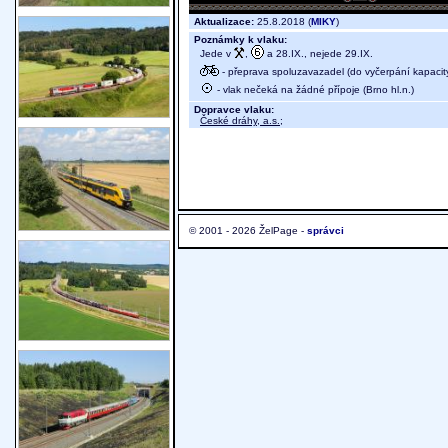
Aktualizace:
25.8.2018 (
MIKY
)
Poznámky k vlaku:
Jede v
,
a 28.IX., nejede 29.IX.
- přeprava spoluzavazadel (do vyčerpání kapacit
- vlak nečeká na žádné přípoje (Brno hl.n.)
Dopravce vlaku:
České dráhy, a.s.
;
© 2001 - 2026 ŽelPage -
správci