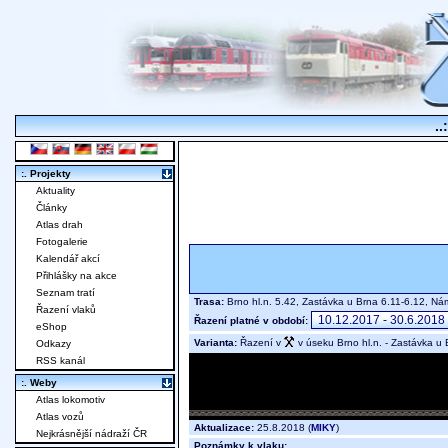
..
:. Projekty
Aktuality
Články
Atlas drah
Fotogalerie
Kalendář akcí
Přihlášky na akce
Seznam tratí
Trasa:
Brno hl.n. 5.42, Zastávka u Brna 6.11-6.12, N
Řazení vlaků
Řazení platné v období:
eShop
Varianta:
Řazení v
v úseku Brno hl.n. - Zastávka u 
Odkazy
RSS kanál
:. Weby
Atlas lokomotiv
Atlas vozů
Aktualizace:
25.8.2018 (
MIKY
)
Nejkrásnější nádraží ČR
Poznámky k vlaku: