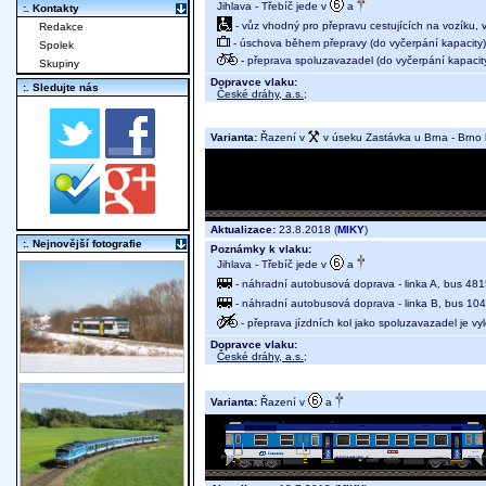
Jihlava - Třebíč jede v
a
:. Kontakty
- vůz vhodný pro přepravu cestujících na vozíku,
Redakce
- úschova během přepravy (do vyčerpání kapacity)
Spolek
- přeprava spoluzavazadel (do vyčerpání kapacit
Skupiny
Dopravce vlaku:
:. Sledujte nás
České dráhy, a.s.
;
Varianta:
Řazení v
v úseku Zastávka u Brna - Brno h
Aktualizace:
23.8.2018 (
MIKY
)
:. Nejnovější fotografie
Poznámky k vlaku:
Jihlava - Třebíč jede v
a
- náhradní autobusová doprava - linka A, bus 4815
- náhradní autobusová doprava - linka B, bus 104
- přeprava jízdních kol jako spoluzavazadel je v
Dopravce vlaku:
České dráhy, a.s.
;
Varianta:
Řazení v
a