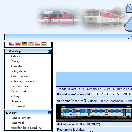
..
:. Projekty
Aktuality
Články
Atlas drah
Fotogalerie
Kalendář akcí
Přihlášky na akce
Seznam tratí
Trasa:
Jihlava 15.30, Okříšky 16.13-16.14, Třebíč 16
Řazení vlaků
Řazení platné v období:
eShop
Varianta:
Řazení v
v úseku Třebíč - Zastávka u Brn
Odkazy
RSS kanál
:. Weby
Atlas lokomotiv
Atlas vozů
Aktualizace:
23.8.2018 (
MIKY
)
Nejkrásnější nádraží ČR
Poznámky k vlaku: