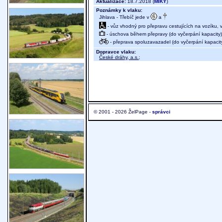
Aktualizace:
18.7.2018 (
MIKY
)
Poznámky k vlaku:
Jihlava - Třebíč jede v
a
- vůz vhodný pro přepravu cestujících na vozíku,
- úschova během přepravy (do vyčerpání kapacity)
- přeprava spoluzavazadel (do vyčerpání kapacit
Dopravce vlaku:
České dráhy, a.s.
;
© 2001 - 2026 ŽelPage -
správci