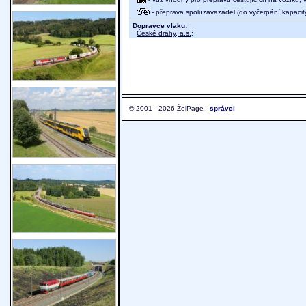
- přeprava spoluzavazadel (do vyčerpání kapacit
Dopravce vlaku:
České dráhy, a.s.
;
© 2001 - 2026 ŽelPage -
správci