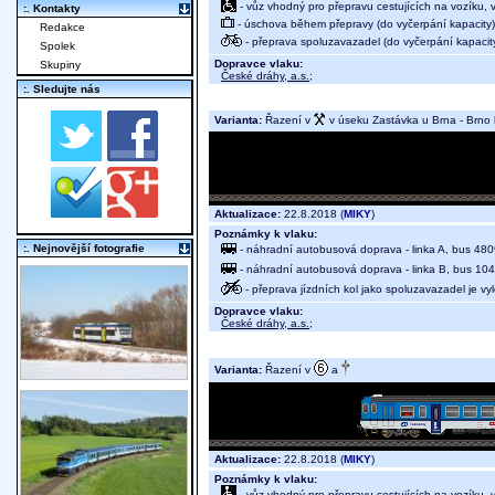
- vůz vhodný pro přepravu cestujících na vozíku,
:. Kontakty
- úschova během přepravy (do vyčerpání kapacity)
Redakce
- přeprava spoluzavazadel (do vyčerpání kapacit
Spolek
Dopravce vlaku:
Skupiny
České dráhy, a.s.
;
:. Sledujte nás
Varianta:
Řazení v
v úseku Zastávka u Brna - Brno h
Aktualizace:
22.8.2018 (
MIKY
)
Poznámky k vlaku:
:. Nejnovější fotografie
- náhradní autobusová doprava - linka A, bus 4809
- náhradní autobusová doprava - linka B, bus 104
- přeprava jízdních kol jako spoluzavazadel je v
Dopravce vlaku:
České dráhy, a.s.
;
Varianta:
Řazení v
a
Aktualizace:
22.8.2018 (
MIKY
)
Poznámky k vlaku:
- vůz vhodný pro přepravu cestujících na vozíku,