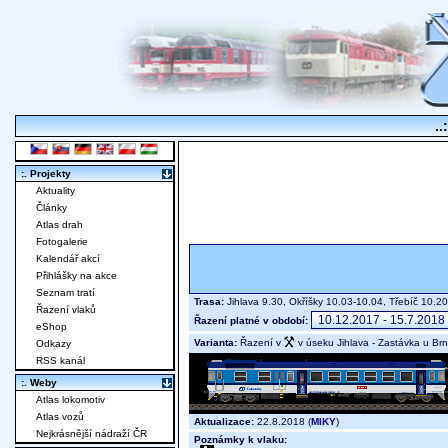
..
:. Projekty
Aktuality
Články
Atlas drah
Fotogalerie
Kalendář akcí
Přihlášky na akce
Seznam tratí
Trasa:
Jihlava 9.30, Okříšky 10.03-10.04, Třebíč 10.
Řazení vlaků
Řazení platné v období:
eShop
Varianta:
Řazení v
v úseku Jihlava - Zastávka u Br
Odkazy
RSS kanál
:. Weby
Atlas lokomotiv
Atlas vozů
Aktualizace:
22.8.2018 (
MIKY
)
Nejkrásnější nádraží ČR
Poznámky k vlaku: