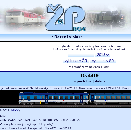
..: Řazení vlaků :..
Pro vyhledání vlaku zadejte jeho číslo, nebo název.
Hvězdičku * lze při vyhledávání používat dle zvyklostí.
V databázi byl nalezen
1
vlak.
Os 4419
« předchozí
|
další »
y nad Jevišovkou 20.37, Moravský Krumlov 21.17-21.17, Moravské Bránice 21.28-21.31, Brno 
9.2018 (
MIKY
)
aku:
.III., 30.IV., 7.V., 4.VII., 27.IX., nejede 30.III., 6.VII., 28.IX.
během přepravy (do vyčerpání kapacity)
e do Brna-Horních Heršpic jako Sv 24218 ve 22.14