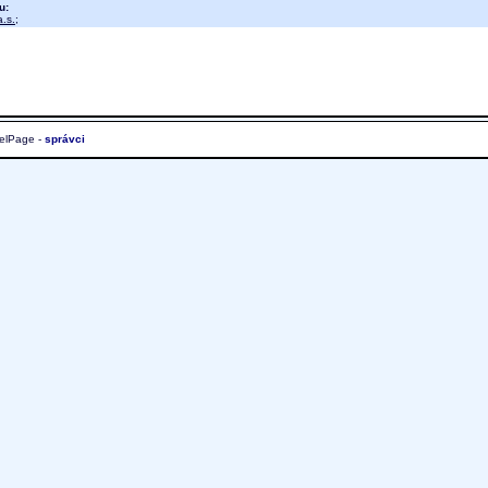
u:
.s.
;
elPage -
správci