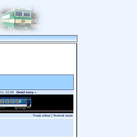
hl.n. 22.04
Detail trasy »
Trvalý odkaz
|
Textová verze