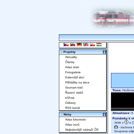
:. Projekty
Aktuality
Články
Atlas drah
Fotogalerie
Kalendář akcí
Přihlášky na akce
Seznam tratí
Trasa:
Hrušovan
Řazení vlaků
eShop
Odkazy
RSS kanál
Aktualizace:
5.
:. Weby
Poznámky k vl
Atlas lokomotiv
Jede v
a 29
Atlas vozů
- úschova 
Nejkrásnější nádraží ČR
Souprava odjed