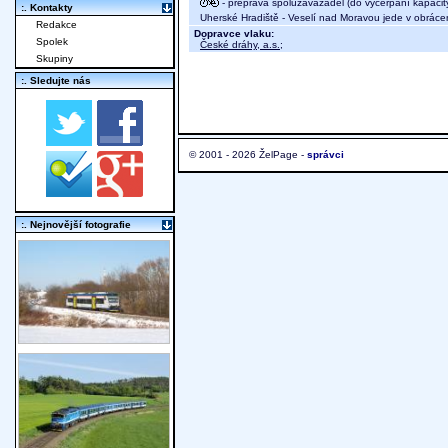
- přeprava spoluzavazadel (do vyčerpání kapacit
:. Kontakty
Uherské Hradiště - Veselí nad Moravou jede v obrác
Redakce
Dopravce vlaku:
Spolek
České dráhy, a.s.
;
Skupiny
:. Sledujte nás
© 2001 - 2026 ŽelPage -
správci
:. Nejnovější fotografie