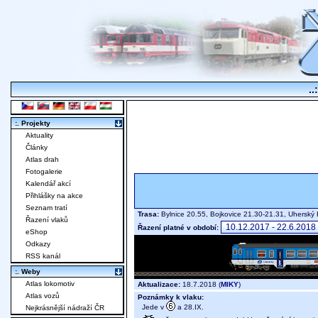
..
:. Projekty
Aktuality
Články
Atlas drah
Fotogalerie
Kalendář akcí
Přihlášky na akce
Seznam tratí
Trasa:
Bylnice 20.55, Bojkovice 21.30-21.31, Uherský
Řazení vlaků
Řazení platné v období:
eShop
Odkazy
RSS kanál
:. Weby
Atlas lokomotiv
Aktualizace:
18.7.2018 (
MIKY
)
Atlas vozů
Poznámky k vlaku:
Jede v
a 28.IX.
Nejkrásnější nádraží ČR