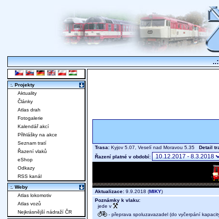
..
:. Projekty
Aktuality
Články
Atlas drah
Fotogalerie
Kalendář akcí
Přihlášky na akce
Seznam tratí
Trasa:
Kyjov 5.07, Veselí nad Moravou 5.35
Detail t
Řazení vlaků
Řazení platné v období:
eShop
Odkazy
RSS kanál
:. Weby
Aktualizace:
9.9.2018 (
MIKY
)
Atlas lokomotiv
Poznámky k vlaku:
Atlas vozů
jede v
Nejkrásnější nádraží ČR
- přeprava spoluzavazadel (do vyčerpání kapacit