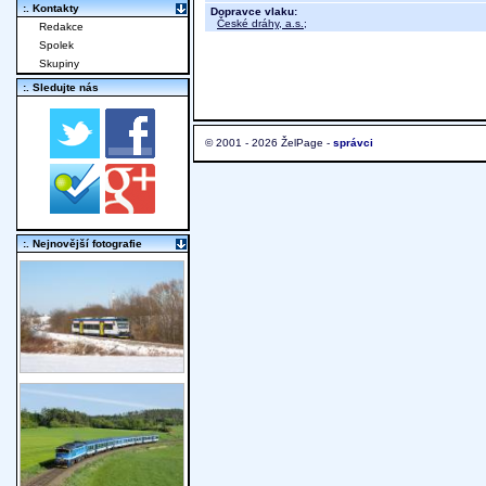
:. Kontakty
Dopravce vlaku:
České dráhy, a.s.
;
Redakce
Spolek
Skupiny
:. Sledujte nás
© 2001 - 2026 ŽelPage -
správci
:. Nejnovější fotografie