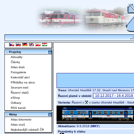
..
:. Projekty
Aktuality
Články
Atlas drah
Fotogalerie
Kalendář akcí
Přihlášky na akce
Seznam tratí
Trasa:
Uherské Hradiště 17.32, Veselí nad Moravou 17
Řazení vlaků
Řazení platné v období:
eShop
Varianta:
Řazení v
v úseku Uherské Hradiště - Slav
Odkazy
RSS kanál
:. Weby
Atlas lokomotiv
Atlas vozů
Aktualizace:
9.9.2018 (
MIKY
)
Nejkrásnější nádraží ČR
Poznámky k vlaku: