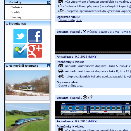
- vůz vhodný pro přepravu cestujících na vozíku,
:. Kontakty
- úschova během přepravy (do vyčerpání kapacity)
Redakce
- přeprava spoluzavazadel (do vyčerpání kapacit
Spolek
Dopravce vlaku:
Skupiny
České dráhy, a.s.
;
:. Sledujte nás
Varianta:
Řazení v
v úseku Slavkov u Brna - Brno hl
Aktualizace:
9.9.2018 (
MIKY
)
Poznámky k vlaku:
:. Nejnovější fotografie
- náhradní autobusová doprava - linka A, bus 4120
- náhradní autobusová doprava - linka B, bus 12 (
- přeprava jízdních kol jako spoluzavazadel je v
Dopravce vlaku:
České dráhy, a.s.
;
Varianta:
Řazení v
a
Aktualizace:
9.9.2018 (
MIKY
)
Poznámky k vlaku:
- vůz vhodný pro přepravu cestujících na vozíku,