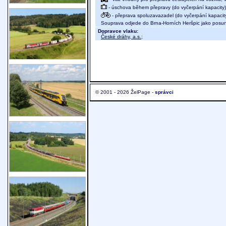
- úschova během přepravy (do vyčerpání kapacity)
- přeprava spoluzavazadel (do vyčerpání kapacit
Souprava odjede do Brna-Horních Heršpic jako posu
Dopravce vlaku:
České dráhy, a.s.
;
© 2001 - 2026 ŽelPage -
správci