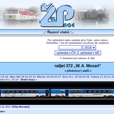
..: Řazení vlaků :..
Pro vyhledání vlaku zadejte jeho číslo, nebo název.
Hvězdičku * lze při vyhledávání používat dle zvyklostí.
V databázi byl nalezen
1
vlak.
railjet 372 „W. A. Mozart“
« předchozí
|
další »
 16.26, Wien Hbf 19.02-19.10, Břeclav 20.04-20.07, Brno hl.n. 20.36-20.38, Svitavy 21.32-21.3
raha hl.n. 23.14
Detail trasy »
.11.2017 (
Filip Novotný
)
aku: