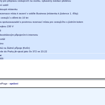
ný pro přepravu cestujících na vozíku, vybavený zvedací plošinou
ní oddíl
koupit místenku
ezervace místa k sezení v oddíle Business (místenka k jízdence 1. třídy)
 cestující s dětmi do 10 let
a spoluzavazadel s povinnou rezervací místa pro cestujícího s jízdním kolem
ípojkou 230 V
l
 bezdrátovým připojením k internetu
ortál
kino
ká na žádné přípoje (Kolín)
e do Prahy jih-vjezd jako Sv 372 ve 23.22
u:
.s.
;
elPage -
správci