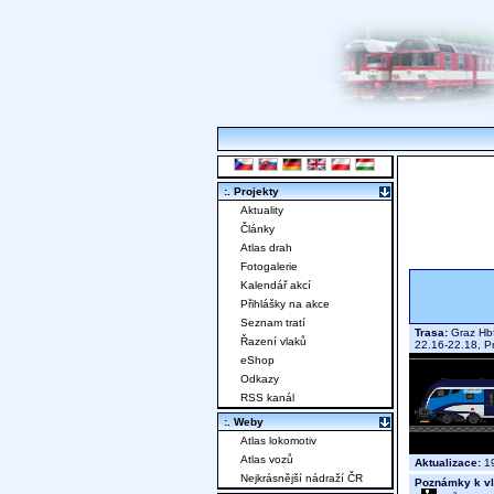
:. Projekty
Aktuality
Články
Atlas drah
Fotogalerie
Kalendář akcí
Přihlášky na akce
Seznam tratí
Trasa:
Graz Hbf
Řazení vlaků
22.16-22.18, P
eShop
Odkazy
RSS kanál
:. Weby
Atlas lokomotiv
Atlas vozů
Aktualizace:
19
Nejkrásnější nádraží ČR
Poznámky k vl