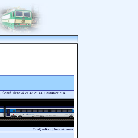
3, Česká Třebová 21.43-21.44, Pardubice hl.n.
Trvalý odkaz
|
Textová verze