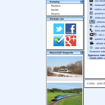
- vůz vhod
:. Kontakty
- restaurač
Redakce
- možno za
Spolek
- povinná r
Skupiny
- místa pro
:. Sledujte nás
- přeprav
- vůz s př
- tichý oddí
- vůz s
- palubní p
- dětské 
- vlak neče
Souprava odjed
:. Nejnovější fotografie
Dopravce vlak
České dráhy, a
© 2001 - 2026 Ž