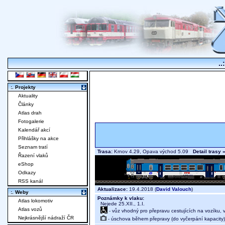
..
:. Projekty
Aktuality
Články
Atlas drah
Fotogalerie
Kalendář akcí
Přihlášky na akce
Seznam tratí
Trasa:
Krnov 4.29, Opava východ 5.09
Detail trasy 
Řazení vlaků
eShop
Odkazy
RSS kanál
Aktualizace:
19.4.2018 (
David Valouch
)
:. Weby
Poznámky k vlaku:
Atlas lokomotiv
Nejede 25.XII., 1.I.
Atlas vozů
- vůz vhodný pro přepravu cestujících na vozíku,
Nejkrásnější nádraží ČR
- úschova během přepravy (do vyčerpání kapacity)