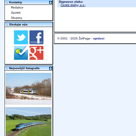
Dopravce vlaku:
:. Kontakty
České dráhy, a.s.
;
Redakce
Spolek
Skupiny
:. Sledujte nás
© 2001 - 2026 ŽelPage -
správci
:. Nejnovější fotografie