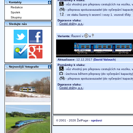
Poznámky k vlaku:
:. Kontakty
- vůz vhodný pro přepravu cestujících na vozíku,
Redakce
- přeprava spoluzavazadel (do vyčerpání kapacit
Spolek
- ve vlaku řazeny k sezení i vozy 1. vozové třídy
Skupiny
Dopravce vlaku:
České dráhy, a.s.
;
:. Sledujte nás
Varianta:
Řazení v
a
Aktualizace:
12.12.2017 (
David Valouch
)
Poznámky k vlaku:
:. Nejnovější fotografie
- vůz vhodný pro přepravu cestujících na vozíku,
- úschova během přepravy (do vyčerpání kapacity)
- přeprava spoluzavazadel (do vyčerpání kapacit
Dopravce vlaku:
České dráhy, a.s.
;
© 2001 - 2026 ŽelPage -
správci