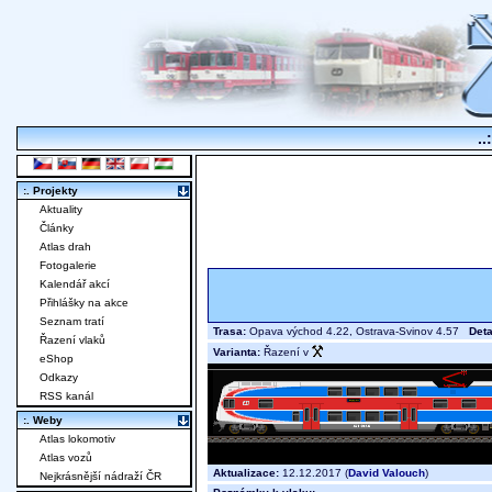
..
:. Projekty
Aktuality
Články
Atlas drah
Fotogalerie
Kalendář akcí
Přihlášky na akce
Seznam tratí
Trasa:
Opava východ 4.22, Ostrava-Svinov 4.57
Deta
Řazení vlaků
Varianta:
Řazení v
eShop
Odkazy
RSS kanál
:. Weby
Atlas lokomotiv
Atlas vozů
Aktualizace:
12.12.2017 (
David Valouch
)
Nejkrásnější nádraží ČR