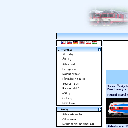
:. Projekty
Aktuality
Články
Atlas drah
Fotogalerie
Kalendář akcí
Přihlášky na akce
Seznam tratí
Trasa:
Český Tě
Řazení vlaků
Detail trasy »
eShop
Řazení platné 
Odkazy
RSS kanál
:. Weby
Atlas lokomotiv
Atlas vozů
Nejkrásnější nádraží ČR
Aktualizace:
12