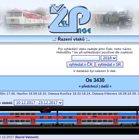
..: Řazení vlaků :..
Pro vyhledání vlaku zadejte jeho číslo, nebo název.
Hvězdičku * lze při vyhledávání používat dle zvyklostí.
V databázi byl nalezen
1
vlak.
Os 3430
« předchozí
|
další »
šín 17.46, Havířov 18.09-18.10, Ostrava-Kunčice 18.22-18.24, Ostrava-Vítkovice 18.28-18.29
v období:
.12.2017 (
David Valouch
)