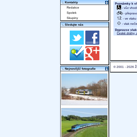
:. Kontakty
Poznámky k vl
Redakce
- vůz vhod
Spolek
- přeprav
Skupiny
- ve vlaku
- vlak neč
:. Sledujte nás
Dopravce vlak
České dráhy, a
© 2001 - 2026 Ž
:. Nejnovější fotografie