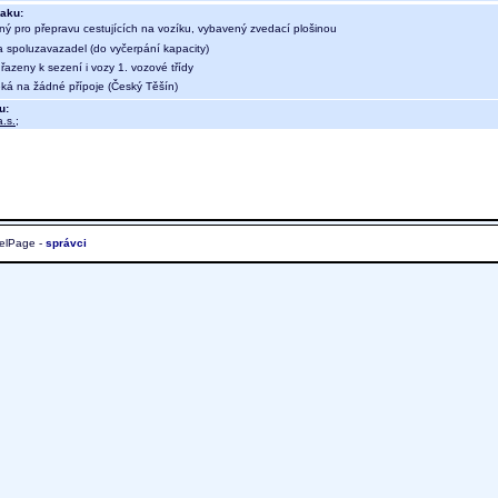
aku:
ný pro přepravu cestujících na vozíku, vybavený zvedací plošinou
a spoluzavazadel (do vyčerpání kapacity)
 řazeny k sezení i vozy 1. vozové třídy
eká na žádné přípoje (Český Těšín)
u:
.s.
;
elPage -
správci