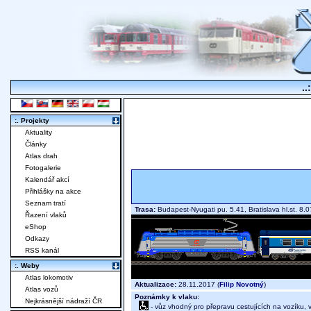
..
:. Projekty
Aktuality
Články
Atlas drah
Fotogalerie
Kalendář akcí
Přihlášky na akce
Seznam tratí
Trasa:
Budapest-Nyugati pu. 5.41, Bratislava hl.st. 8.
Řazení vlaků
eShop
Odkazy
RSS kanál
:. Weby
Atlas lokomotiv
Aktualizace:
28.11.2017 (
Filip Novotný
)
Atlas vozů
Poznámky k vlaku:
Nejkrásnější nádraží ČR
- vůz vhodný pro přepravu cestujících na vozíku,