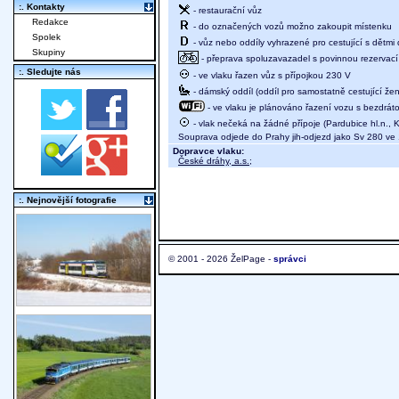
:. Kontakty
- restaurační vůz
Redakce
- do označených vozů možno zakoupit místenku
Spolek
- vůz nebo oddíly vyhrazené pro cestující s dětmi 
Skupiny
- přeprava spoluzavazadel s povinnou rezervací 
:. Sledujte nás
- ve vlaku řazen vůz s přípojkou 230 V
- dámský oddíl (oddíl pro samostatně cestující žen
- ve vlaku je plánováno řazení vozu s bezdráto
- vlak nečeká na žádné přípoje (Pardubice hl.n., K
Souprava odjede do Prahy jih-odjezd jako Sv 280 ve
Dopravce vlaku:
České dráhy, a.s.
;
:. Nejnovější fotografie
© 2001 - 2026 ŽelPage -
správci