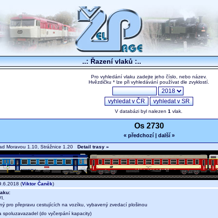
..: Řazení vlaků :..
Pro vyhledání vlaku zadejte jeho číslo, nebo název.
Hvězdičku * lze při vyhledávání používat dle zvyklostí.
V databázi byl nalezen
1
vlak.
Os 2730
« předchozí
|
další »
ad Moravou 1.10, Strážnice 1.20
Detail trasy »
.6.2018 (
Viktor Čaněk
)
aku:
I.
ný pro přepravu cestujících na vozíku, vybavený zvedací plošinou
a spoluzavazadel (do vyčerpání kapacity)