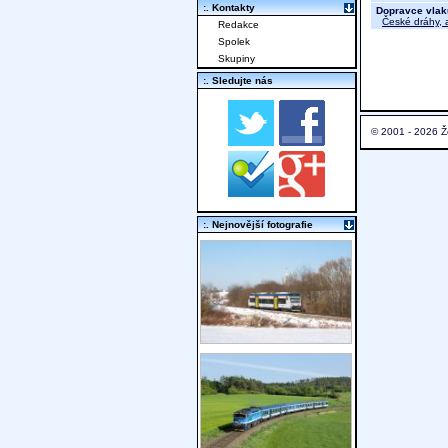
:. Kontakty
Dopravce vlak
České dráhy, a
Redakce
Spolek
Skupiny
:. Sledujte nás
© 2001 - 2026 Ž
:. Nejnovější fotografie