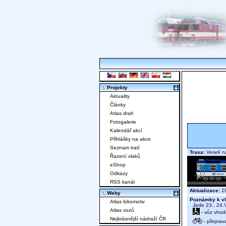
:. Projekty
Aktuality
Články
Atlas drah
Fotogalerie
Kalendář akcí
Přihlášky na akce
Seznam tratí
Trasa:
Veselí n
Řazení vlaků
eShop
Odkazy
RSS kanál
Aktualizace:
29
:. Weby
Poznámky k vl
Atlas lokomotiv
Jede 23., 24.V
Atlas vozů
- vůz vhod
Nejkrásnější nádraží ČR
- přeprav