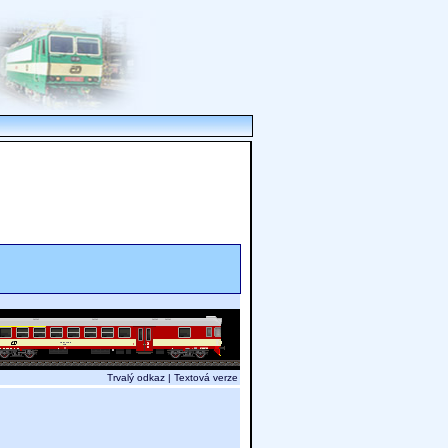
Trvalý odkaz
|
Textová verze