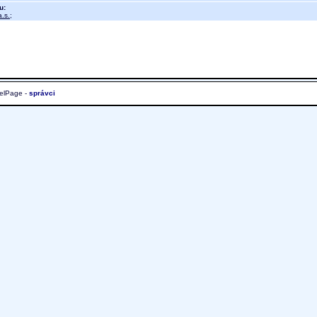
u:
.s.
;
elPage -
správci