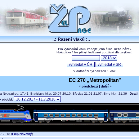
..: Řazení vlaků :..
Pro vyhledání vlaku zadejte jeho číslo, nebo název.
Hvězdičku * lze při vyhledávání používat dle zvyklostí.
V databázi byl nalezen
1
vlak.
EC 270 „Metropolitan“
« předchozí
|
další »
-Nyugati pu. 17.41, Bratislava hl.st. 20.07-20.10, Břeclav 21.01-21.07, Brno hl.n. 21.36
Detail
v období:
7.2018 (
Filip Novotný
)