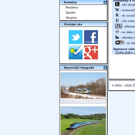
Poznámky k vl
:. Kontakty
- vůz vhod
Redakce
- restaurač
Spolek
- do označ
Skupiny
- vůz nebo 
:. Sledujte nás
- přeprav
- ve vlaku
- dámský od
- ve vl
Dopravce vlak
České dráhy, a
:. Nejnovější fotografie
© 2001 - 2026 Ž