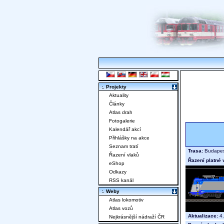
:. Projekty
Aktuality
Články
Atlas drah
Fotogalerie
Kalendář akcí
Přihlášky na akce
Seznam tratí
Trasa:
Budapest
Řazení vlaků
Řazení platné 
eShop
Odkazy
RSS kanál
:. Weby
Atlas lokomotiv
Atlas vozů
Aktualizace:
4.
Nejkrásnější nádraží ČR