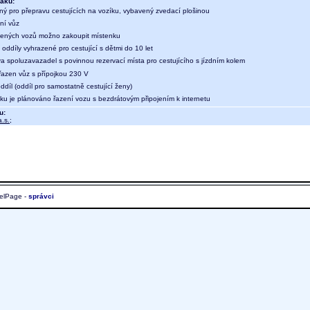
aku:
ný pro přepravu cestujících na vozíku, vybavený zvedací plošinou
ní vůz
ených vozů možno zakoupit místenku
oddíly vyhrazené pro cestující s dětmi do 10 let
a spoluzavazadel s povinnou rezervací místa pro cestujícího s jízdním kolem
 řazen vůz s přípojkou 230 V
díl (oddíl pro samostatně cestující ženy)
aku je plánováno řazení vozu s bezdrátovým připojením k internetu
u:
.s.
;
elPage -
správci