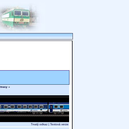
 trasy »
Trvalý odkaz
|
Textová verze