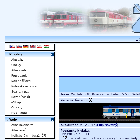
..
:. Projekty
Aktuality
Články
Atlas drah
Fotogalerie
Kalendář akcí
Přihlášky na akce
Seznam tratí
Trasa:
Vrchlabí 5.48, Kunčice nad Labem 5.55
Detai
Řazení vlaků
Varianta:
Řazení v
eShop
Odkazy
RSS kanál
:. Weby
Aktualizace:
6.12.2017 (
Filip Novotný
)
Atlas lokomotiv
Atlas vozů
Poznámky k vlaku:
Nejede 25.XII., 1.I.
Nejkrásnější nádraží ČR
- ve vlaku řazeny k sezení i vozy 1. vozové třídy