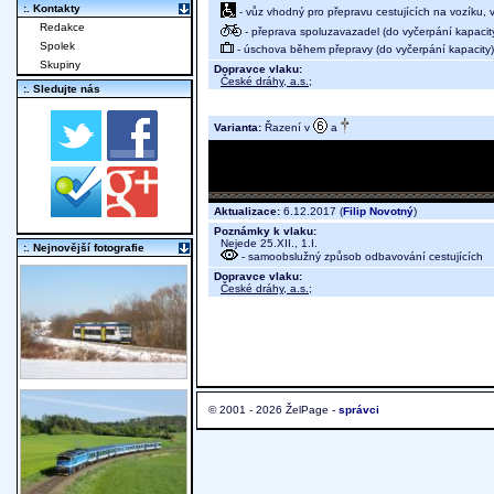
:. Kontakty
- vůz vhodný pro přepravu cestujících na vozíku,
Redakce
- přeprava spoluzavazadel (do vyčerpání kapacit
Spolek
- úschova během přepravy (do vyčerpání kapacity)
Skupiny
Dopravce vlaku:
České dráhy, a.s.
;
:. Sledujte nás
Varianta:
Řazení v
a
Aktualizace:
6.12.2017 (
Filip Novotný
)
Poznámky k vlaku:
Nejede 25.XII., 1.I.
:. Nejnovější fotografie
- samoobslužný způsob odbavování cestujících
Dopravce vlaku:
České dráhy, a.s.
;
© 2001 - 2026 ŽelPage -
správci