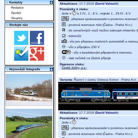
:. Kontakty
Aktualizace:
17.7.2018 (
David Valouch
)
Redakce
Poznámky k vlaku:
Spolek
Jede v
a 2.IV., 1., 8.V., nejede 1., 29.IV., 6.V.
Skupiny
- přeprava spoluzavazadel s povinnou rezervací m
- povinná rezervace míst (Čadca - Praha hl.n.)
:. Sledujte nás
- do označených vozů možno zakoupit místenku (
- bistrovůz
- vůz pro přepravu osobních automobilů a motocy
- vůz s přípojkou 230 V
- vůz s bezdrátovým připojením k internetu
- vlak nečeká na žádné přípoje
Dopravce vlaku:
České dráhy, a.s.
;
:. Nejnovější fotografie
Varianta:
Řazení v úseku Ostrava-Svinov - Praha hl.n.
Aktualizace:
17.7.2018 (
David Valouch
)
Poznámky k vlaku:
Jede v
- přeprava spoluzavazadel s povinnou rezervací m
- povinná rezervace míst (Čadca - Praha hl.n.)