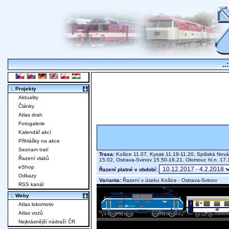
..
:. Projekty
Aktuality
Články
Atlas drah
Fotogalerie
Kalendář akcí
Přihlášky na akce
Seznam tratí
Trasa:
Košice 11.07, Kysak 11.19-11.20, Spišská Nová 
Řazení vlaků
15.02, Ostrava-Svinov 15.50-16.21, Olomouc hl.n. 17.
eShop
Řazení platné v období:
Odkazy
Varianta:
Řazení v úseku Košice - Ostrava-Svinov
RSS kanál
:. Weby
Atlas lokomotiv
Atlas vozů
Nejkrásnější nádraží ČR