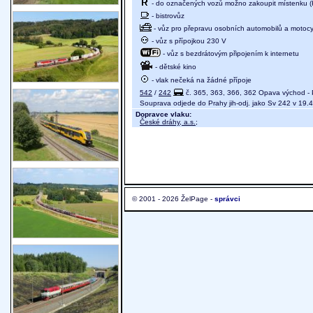
- do označených vozů možno zakoupit místenku (
- bistrovůz
- vůz pro přepravu osobních automobilů a motocy
- vůz s přípojkou 230 V
- vůz s bezdrátovým připojením k internetu
- dětské kino
- vlak nečeká na žádné přípoje
542
/
242
č. 365, 363, 366, 362 Opava východ - 
Souprava odjede do Prahy jih-odj. jako Sv 242 v 19.
Dopravce vlaku:
České dráhy, a.s.
;
© 2001 - 2026 ŽelPage -
správci