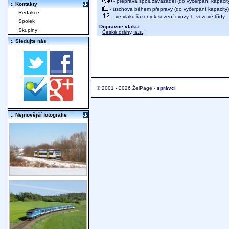
- přeprava spoluzavazadel (do vyčerpání kapacit
:. Kontakty
- úschova během přepravy (do vyčerpání kapacity)
Redakce
- ve vlaku řazeny k sezení i vozy 1. vozové třídy
Spolek
Dopravce vlaku:
Skupiny
České dráhy, a.s.
;
:. Sledujte nás
© 2001 - 2026 ŽelPage -
správci
:. Nejnovější fotografie