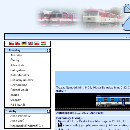
..
:. Projekty
Aktuality
Články
Atlas drah
Fotogalerie
Kalendář akcí
Přihlášky na akce
Seznam tratí
Trasa:
Nymburk hl.n. 6.04, Mladá Boleslav hl.n. 6.32-
Řazení vlaků
trasy »
eShop
Odkazy
RSS kanál
:. Weby
Aktualizace:
3.12.2017 (
Jan Faigl
)
Atlas lokomotiv
Poznámky k vlaku:
Atlas vozů
Nymburk hl.n. - Česká Lípa hl.n. nejede 25.XII., 1.I.
- vůz vhodný pro přepravu cestujících na vozíku,
Nejkrásnější nádraží ČR