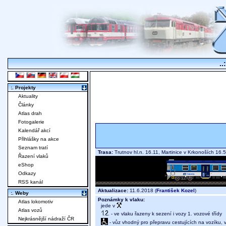
..
:. Projekty
Aktuality
Články
Atlas drah
Fotogalerie
Kalendář akcí
Přihlášky na akce
Seznam tratí
Trasa:
Trutnov hl.n. 16.11, Martinice v Krkonoších 1
Řazení vlaků
eShop
Odkazy
RSS kanál
Aktualizace:
11.6.2018 (
František Kozel
)
:. Weby
Poznámky k vlaku:
Atlas lokomotiv
jede v
Atlas vozů
- ve vlaku řazeny k sezení i vozy 1. vozové třídy
Nejkrásnější nádraží ČR
- vůz vhodný pro přepravu cestujících na vozíku,