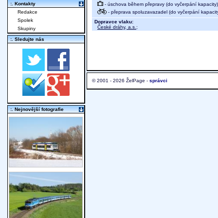
:. Kontakty
- úschova během přepravy (do vyčerpání kapacity)
- přeprava spoluzavazadel (do vyčerpání kapacit
Redakce
Spolek
Dopravce vlaku:
České dráhy, a.s.
;
Skupiny
:. Sledujte nás
© 2001 - 2026 ŽelPage -
správci
:. Nejnovější fotografie