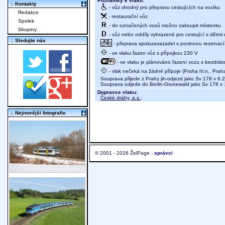
Poznámky k vlaku:
:. Kontakty
- vůz vhodný pro přepravu cestujících na vozíku
Redakce
- restaurační vůz
Spolek
- do označených vozů možno zakoupit místenku
Skupiny
- vůz nebo oddíly vyhrazené pro cestující s dětmi 
:. Sledujte nás
- přeprava spoluzavazadel s povinnou rezervací 
- ve vlaku řazen vůz s přípojkou 230 V
- ve vlaku je plánováno řazení vozu s bezdráto
- vlak nečeká na žádné přípoje (Praha hl.n., Prah
Souprava přijede z Prahy jih-odjezd jako Sv 178 v 6.
Souprava odjede do Berlin-Grunewald jako Sv 178 v 
Dopravce vlaku:
České dráhy, a.s.
;
:. Nejnovější fotografie
© 2001 - 2026 ŽelPage -
správci