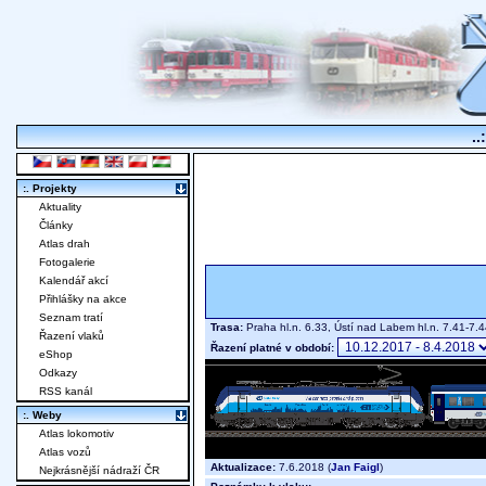
..
:. Projekty
Aktuality
Články
Atlas drah
Fotogalerie
Kalendář akcí
Přihlášky na akce
Seznam tratí
Trasa:
Praha hl.n. 6.33, Ústí nad Labem hl.n. 7.41-7.4
Řazení vlaků
Řazení platné v období:
eShop
Odkazy
RSS kanál
:. Weby
Atlas lokomotiv
Atlas vozů
Aktualizace:
7.6.2018 (
Jan Faigl
)
Nejkrásnější nádraží ČR