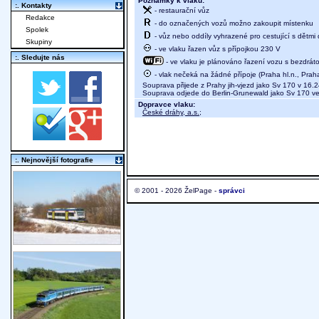
Poznámky k vlaku:
:. Kontakty
- restaurační vůz
Redakce
- do označených vozů možno zakoupit místenku
Spolek
- vůz nebo oddíly vyhrazené pro cestující s dětmi 
Skupiny
- ve vlaku řazen vůz s přípojkou 230 V
:. Sledujte nás
- ve vlaku je plánováno řazení vozu s bezdráto
- vlak nečeká na žádné přípoje (Praha hl.n., Prah
Souprava přijede z Prahy jih-vjezd jako Sv 170 v 16.
Souprava odjede do Berlin-Grunewald jako Sv 170 v
Dopravce vlaku:
České dráhy, a.s.
;
:. Nejnovější fotografie
© 2001 - 2026 ŽelPage -
správci