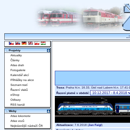
..
:. Projekty
Aktuality
Články
Atlas drah
Fotogalerie
Kalendář akcí
Přihlášky na akce
Seznam tratí
Trasa:
Praha hl.n. 16.33, Ústí nad Labem hl.n. 17.41-1
Řazení vlaků
Řazení platné v období:
eShop
Odkazy
RSS kanál
:. Weby
Atlas lokomotiv
Atlas vozů
Aktualizace:
7.6.2018 (
Jan Faigl
)
Nejkrásnější nádraží ČR