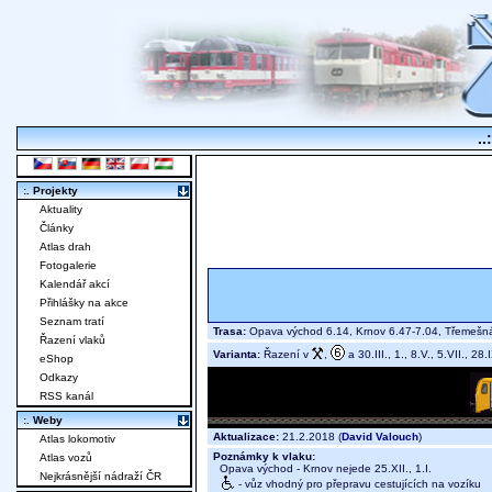
..
:. Projekty
Aktuality
Články
Atlas drah
Fotogalerie
Kalendář akcí
Přihlášky na akce
Seznam tratí
Trasa:
Opava východ 6.14, Krnov 6.47-7.04, Třemešná
Řazení vlaků
Varianta:
Řazení v
,
a 30.III., 1., 8.V., 5.VII., 28.
eShop
Odkazy
RSS kanál
:. Weby
Aktualizace:
21.2.2018 (
David Valouch
)
Atlas lokomotiv
Poznámky k vlaku:
Atlas vozů
Opava východ - Krnov nejede 25.XII., 1.I.
Nejkrásnější nádraží ČR
- vůz vhodný pro přepravu cestujících na vozíku