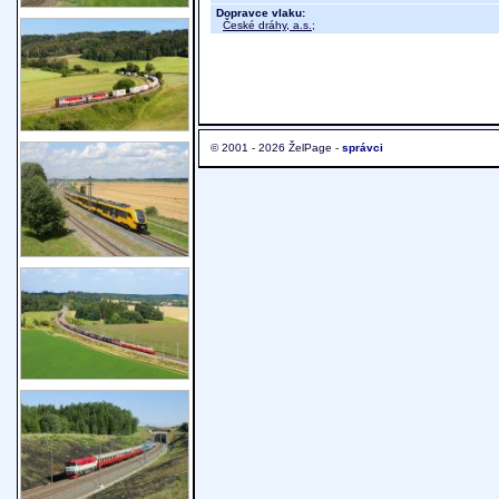
Dopravce vlaku:
České dráhy, a.s.
;
© 2001 - 2026 ŽelPage -
správci