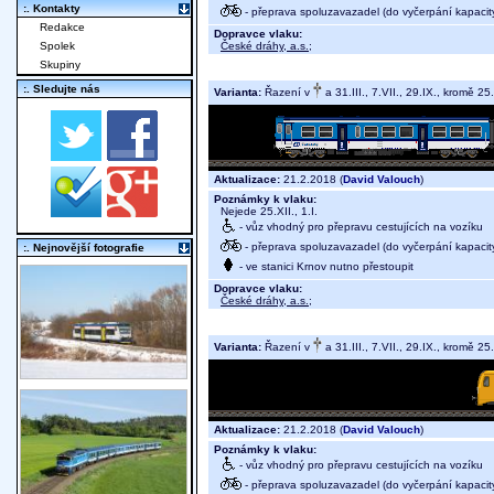
:. Kontakty
- přeprava spoluzavazadel (do vyčerpání kapacit
Redakce
Dopravce vlaku:
České dráhy, a.s.
;
Spolek
Skupiny
:. Sledujte nás
Varianta:
Řazení v
a 31.III., 7.VII., 29.IX., kromě 25.
Aktualizace:
21.2.2018 (
David Valouch
)
Poznámky k vlaku:
Nejede 25.XII., 1.I.
- vůz vhodný pro přepravu cestujících na vozíku
- přeprava spoluzavazadel (do vyčerpání kapacit
:. Nejnovější fotografie
- ve stanici Krnov nutno přestoupit
Dopravce vlaku:
České dráhy, a.s.
;
Varianta:
Řazení v
a 31.III., 7.VII., 29.IX., kromě 25.
Aktualizace:
21.2.2018 (
David Valouch
)
Poznámky k vlaku:
- vůz vhodný pro přepravu cestujících na vozíku
- přeprava spoluzavazadel (do vyčerpání kapacit