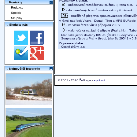
Poznámky k vlaku:
:. Kontakty
- občerstvení roznáškovou službou (Praha hl.n. -
Redakce
- do označených vozů možno zakoupit místenku
Spolek
- Rozšířená přeprava spoluzavazadel, především 
Skupiny
v rámci nabídek Vltava - Dunaj - Tiket a MPS EURegio 
:. Sledujte nás
- ve vlaku řazen vůz s přípojkou 230 V
- vlak nečeká na žádné přípoje (Praha hl.n., Tábo
Platí také jízdní doklady IDS JK (České Budějovice - 
Souprava přijede z Prahy jih-odj. jako Sv 29541 v 5.2
Dopravce vlaku:
České dráhy, a.s.
;
:. Nejnovější fotografie
© 2001 - 2026 ŽelPage -
správci