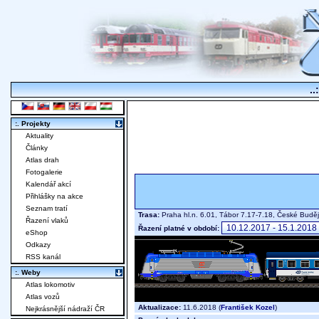
..
:. Projekty
Aktuality
Články
Atlas drah
Fotogalerie
Kalendář akcí
Přihlášky na akce
Seznam tratí
Trasa:
Praha hl.n. 6.01, Tábor 7.17-7.18, České Budě
Řazení vlaků
Řazení platné v období:
eShop
Odkazy
RSS kanál
:. Weby
Atlas lokomotiv
Atlas vozů
Aktualizace:
11.6.2018 (
František Kozel
)
Nejkrásnější nádraží ČR