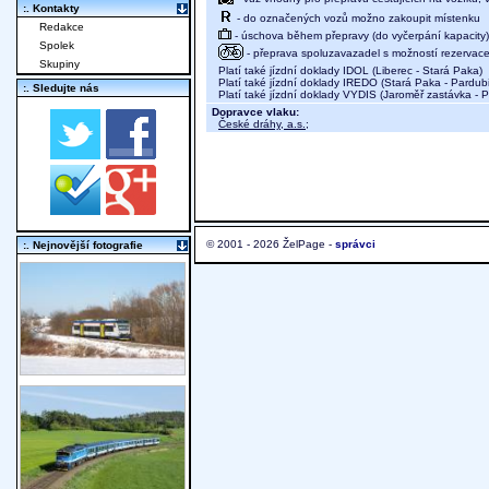
:. Kontakty
- do označených vozů možno zakoupit místenku
Redakce
- úschova během přepravy (do vyčerpání kapacity)
Spolek
- přeprava spoluzavazadel s možností rezervace 
Skupiny
Platí také jízdní doklady IDOL (Liberec - Stará Paka)
Platí také jízdní doklady IREDO (Stará Paka - Pardubi
:. Sledujte nás
Platí také jízdní doklady VYDIS (Jaroměř zastávka - P
Dopravce vlaku:
České dráhy, a.s.
;
© 2001 - 2026 ŽelPage -
správci
:. Nejnovější fotografie