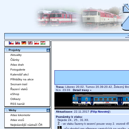
..
:. Projekty
Aktuality
Články
Atlas drah
Fotogalerie
Kalendář akcí
Přihlášky na akce
Seznam tratí
Trasa:
Liberec 20.02, Turnov 20.39-20.42, Železný Br
Řazení vlaků
hl.n. 23.03
Detail trasy »
eShop
Odkazy
RSS kanál
:. Weby
Aktualizace:
22.11.2017 (
Filip Novotný
)
Atlas lokomotiv
Poznámky k vlaku:
Nejede 24., 25., 31.XII.
Atlas vozů
- ve vlaku řazeny k sezení pouze vozy 2. vozové tř
Nejkrásnější nádraží ČR
- vůz vhodný pro přepravu cestujících na vozíku,