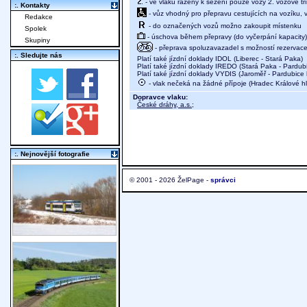
- ve vlaku řazeny k sezení pouze vozy 2. vozové tř
:. Kontakty
- vůz vhodný pro přepravu cestujících na vozíku,
Redakce
- do označených vozů možno zakoupit místenku
Spolek
- úschova během přepravy (do vyčerpání kapacity)
Skupiny
- přeprava spoluzavazadel s možností rezervace 
:. Sledujte nás
Platí také jízdní doklady IDOL (Liberec - Stará Paka)
Platí také jízdní doklady IREDO (Stará Paka - Pardubi
Platí také jízdní doklady VYDIS (Jaroměř - Pardubice h
- vlak nečeká na žádné přípoje (Hradec Králové hl
Dopravce vlaku:
České dráhy, a.s.
;
:. Nejnovější fotografie
© 2001 - 2026 ŽelPage -
správci