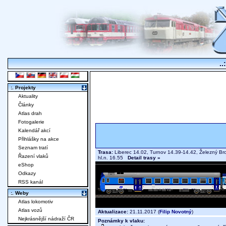
..
:. Projekty
Aktuality
Články
Atlas drah
Fotogalerie
Kalendář akcí
Přihlášky na akce
Seznam tratí
Trasa:
Liberec 14.02, Turnov 14.39-14.42, Železný Br
Řazení vlaků
hl.n. 16.55
Detail trasy »
eShop
Odkazy
RSS kanál
:. Weby
Atlas lokomotiv
Atlas vozů
Aktualizace:
21.11.2017 (
Filip Novotný
)
Nejkrásnější nádraží ČR
Poznámky k vlaku: