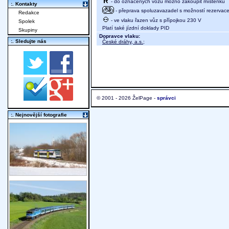
- do označených vozů možno zakoupit místenku
:. Kontakty
- přeprava spoluzavazadel s možností rezervace m
Redakce
- ve vlaku řazen vůz s přípojkou 230 V
Spolek
Platí také jízdní doklady PID
Skupiny
Dopravce vlaku:
:. Sledujte nás
České dráhy, a.s.
;
© 2001 - 2026 ŽelPage -
správci
:. Nejnovější fotografie