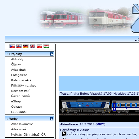
..
:. Projekty
Aktuality
Články
Atlas drah
Fotogalerie
Kalendář akcí
Přihlášky na akce
Seznam tratí
Trasa:
Praha-Bubny Vltavská 17.05, Hostivice 17.27-
Řazení vlaků
eShop
Odkazy
RSS kanál
:. Weby
Atlas lokomotiv
Aktualizace:
18.7.2018 (
MIKY
)
Atlas vozů
Poznámky k vlaku:
- vůz vhodný pro přepravu cestujících na vozíku,
Nejkrásnější nádraží ČR