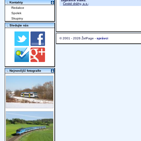
Dopravce vlaku:
:. Kontakty
České dráhy, a.s.
;
Redakce
Spolek
Skupiny
:. Sledujte nás
© 2001 - 2026 ŽelPage -
správci
:. Nejnovější fotografie