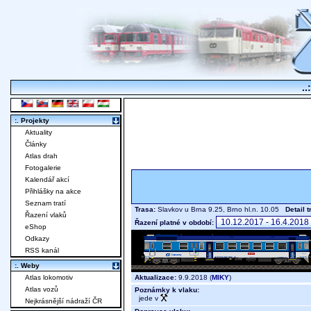
..
:. Projekty
Aktuality
Články
Atlas drah
Fotogalerie
Kalendář akcí
Přihlášky na akce
Seznam tratí
Trasa:
Slavkov u Brna 9.25, Brno hl.n. 10.05
Detail 
Řazení vlaků
Řazení platné v období:
eShop
Odkazy
RSS kanál
:. Weby
Aktualizace:
9.9.2018 (
MIKY
)
Atlas lokomotiv
Atlas vozů
Poznámky k vlaku:
jede v
Nejkrásnější nádraží ČR