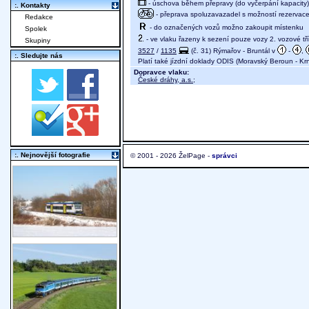
- úschova během přepravy (do vyčerpání kapacity)
:. Kontakty
- přeprava spoluzavazadel s možností rezervace 
Redakce
- do označených vozů možno zakoupit místenku
Spolek
- ve vlaku řazeny k sezení pouze vozy 2. vozové tř
Skupiny
3527
/
1135
(č. 31) Rýmařov - Bruntál v
-
,
:. Sledujte nás
Platí také jízdní doklady ODIS (Moravský Beroun - Kr
Dopravce vlaku:
České dráhy, a.s.
;
:. Nejnovější fotografie
© 2001 - 2026 ŽelPage -
správci