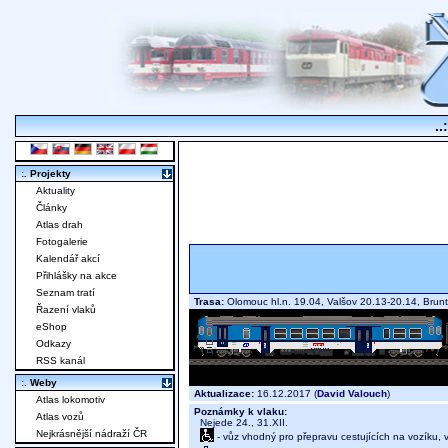
..
:. Projekty
Aktuality
Články
Atlas drah
Fotogalerie
Kalendář akcí
Přihlášky na akce
Seznam tratí
Trasa:
Olomouc hl.n. 19.04, Valšov 20.13-20.14, Brun
Řazení vlaků
eShop
Odkazy
RSS kanál
:. Weby
Aktualizace:
16.12.2017 (
David Valouch
)
Atlas lokomotiv
Poznámky k vlaku:
Atlas vozů
Nejede 24., 31.XII.
Nejkrásnější nádraží ČR
- vůz vhodný pro přepravu cestujících na vozíku,