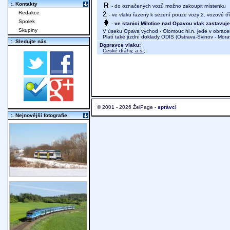
:. Kontakty
- do označených vozů možno zakoupit místenku
Redakce
- ve vlaku řazeny k sezení pouze vozy 2. vozové tř
Spolek
-
ve stanici Milotice nad Opavou vlak zastavuj
Skupiny
V úseku Opava východ - Olomouc hl.n. jede v obrác
Platí také jízdní doklady ODIS (Ostrava-Svinov - Mor
:. Sledujte nás
Dopravce vlaku:
České dráhy, a.s.
;
© 2001 - 2026 ŽelPage -
správci
:. Nejnovější fotografie