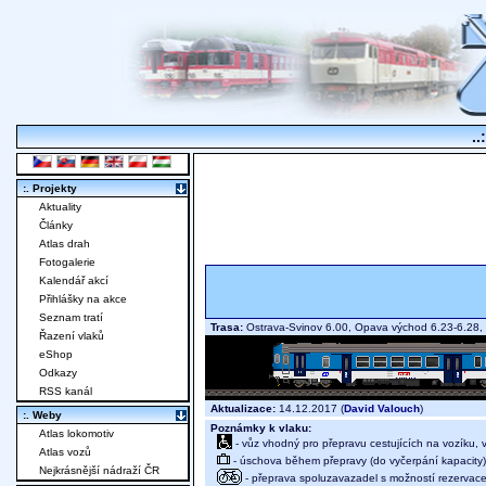
..
:. Projekty
Aktuality
Články
Atlas drah
Fotogalerie
Kalendář akcí
Přihlášky na akce
Seznam tratí
Trasa:
Ostrava-Svinov 6.00, Opava východ 6.23-6.28, 
Řazení vlaků
eShop
Odkazy
RSS kanál
Aktualizace:
14.12.2017 (
David Valouch
)
:. Weby
Poznámky k vlaku:
Atlas lokomotiv
- vůz vhodný pro přepravu cestujících na vozíku,
Atlas vozů
- úschova během přepravy (do vyčerpání kapacity)
Nejkrásnější nádraží ČR
- přeprava spoluzavazadel s možností rezervace 