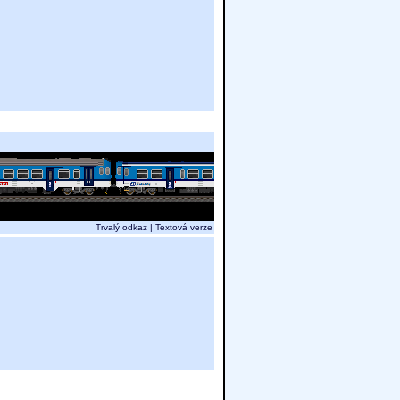
Trvalý odkaz
|
Textová verze