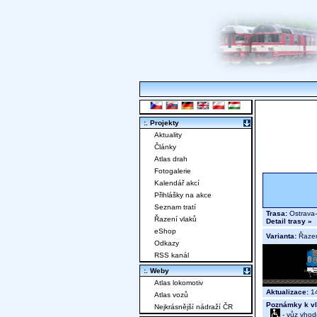
:. Projekty
Aktuality
Články
Atlas drah
Fotogalerie
Kalendář akcí
Přihlášky na akce
Seznam tratí
Trasa:
Ostrava-
Řazení vlaků
Detail trasy »
eShop
Varianta:
Řaze
Odkazy
RSS kanál
:. Weby
Atlas lokomotiv
Aktualizace:
14
Atlas vozů
Poznámky k vl
Nejkrásnější nádraží ČR
- vůz vhod