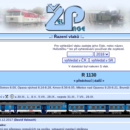
..: Řazení vlaků :..
Pro vyhledání vlaku zadejte jeho číslo, nebo název.
Hvězdičku * lze při vyhledávání používat dle zvyklostí.
V databázi byl nalezen
1
vlak.
R 1130
« předchozí
|
další »
Svinov 8.00, Opava východ 8.24-8.28, Krnov 8.56-9.05, Milotice nad Opavou 9.20-9.21, Bruntál
ní v
,
a 30.III., 1., 8.V., 5.VII., 28.IX., nejede 31.III., 7.VII., 29.IX.
.12.2017 (
David Valouch
)
aku:
ný pro přepravu cestujících na vozíku, vybavený zvedací plošinou