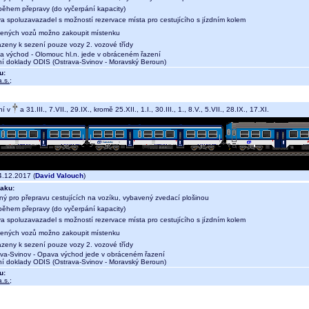
během přepravy (do vyčerpání kapacity)
a spoluzavazadel s možností rezervace místa pro cestujícího s jízdním kolem
ených vozů možno zakoupit místenku
azeny k sezení pouze vozy 2. vozové třídy
východ - Olomouc hl.n. jede v obráceném řazení
dní doklady ODIS (Ostrava-Svinov - Moravský Beroun)
u:
.s.
;
ní v
a 31.III., 7.VII., 29.IX., kromě 25.XII., 1.I., 30.III., 1., 8.V., 5.VII., 28.IX., 17.XI.
.12.2017 (
David Valouch
)
aku:
ný pro přepravu cestujících na vozíku, vybavený zvedací plošinou
během přepravy (do vyčerpání kapacity)
a spoluzavazadel s možností rezervace místa pro cestujícího s jízdním kolem
ených vozů možno zakoupit místenku
azeny k sezení pouze vozy 2. vozové třídy
a-Svinov - Opava východ jede v obráceném řazení
dní doklady ODIS (Ostrava-Svinov - Moravský Beroun)
u:
.s.
;