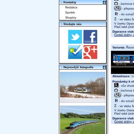
:. Kontakty
- úschova 
Redakce
- přeprav
Spolek
- do označ
Skupiny
- ve vlaku ř
V úseku Opava 
:. Sledujte nás
Platí také jíz
Dopravce vlak
České dráhy, a
Varianta:
Řaze
:. Nejnovější fotografie
Aktualizace:
14
Poznámky k vl
- vůz vhod
- úschova 
- přeprav
- do označ
- ve vlaku ř
V úseku Ostrav
Platí také jíz
Dopravce vlak
České dráhy, a