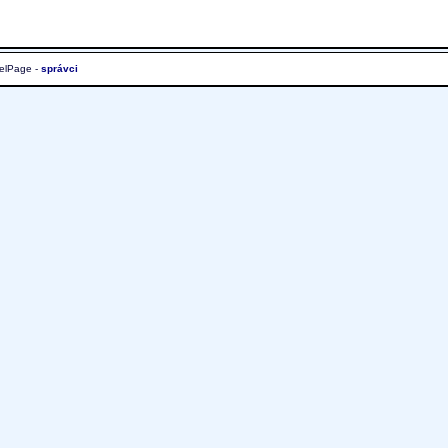
elPage -
správci