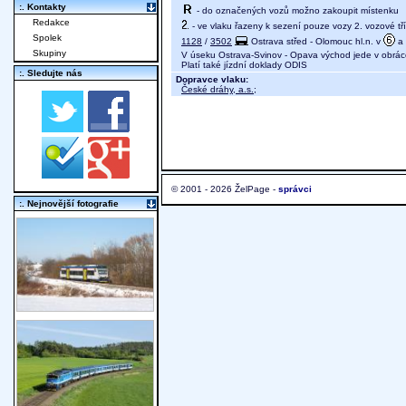
:. Kontakty
- do označených vozů možno zakoupit místenku
Redakce
- ve vlaku řazeny k sezení pouze vozy 2. vozové tř
Spolek
1128
/
3502
Ostrava střed - Olomouc hl.n. v
a
Skupiny
V úseku Ostrava-Svinov - Opava východ jede v obrá
Platí také jízdní doklady ODIS
:. Sledujte nás
Dopravce vlaku:
České dráhy, a.s.
;
© 2001 - 2026 ŽelPage -
správci
:. Nejnovější fotografie