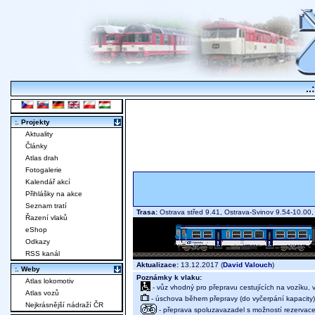
..
:. Projekty
Aktuality
Články
Atlas drah
Fotogalerie
Kalendář akcí
Přihlášky na akce
Seznam tratí
Trasa:
Ostrava střed 9.41, Ostrava-Svinov 9.54-10.0
Řazení vlaků
eShop
Odkazy
RSS kanál
Aktualizace:
13.12.2017 (
David Valouch
)
:. Weby
Poznámky k vlaku:
Atlas lokomotiv
- vůz vhodný pro přepravu cestujících na vozíku,
Atlas vozů
- úschova během přepravy (do vyčerpání kapacity)
Nejkrásnější nádraží ČR
- přeprava spoluzavazadel s možností rezervace 