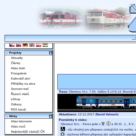
..
:. Projekty
Aktuality
Články
Atlas drah
Fotogalerie
Kalendář akcí
Přihlášky na akce
Seznam tratí
Trasa:
Olomouc hl.n. 7.04, Valšov 8.13-8.14, Bruntál
Řazení vlaků
eShop
Odkazy
RSS kanál
Aktualizace:
13.12.2017 (
David Valouch
)
:. Weby
Poznámky k vlaku:
Atlas lokomotiv
Olomouc hl.n. - Krnov jede v
,
a 30.III., 1., 8.V.,
Atlas vozů
- vůz vhodný pro přepravu cestujících na vozíku,
Nejkrásnější nádraží ČR
- úschova během přepravy (do vyčerpání kapacity)