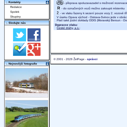
:. Kontakty
- přeprava spoluzavazadel s možností rezervace 
Redakce
- do označených vozů možno zakoupit místenku
Spolek
- ve vlaku řazeny k sezení pouze vozy 2. vozové tř
Skupiny
V úseku Opava východ - Ostrava-Svinov jede v obrá
Platí také jízdní doklady ODIS (Moravský Beroun - Os
:. Sledujte nás
Dopravce vlaku:
České dráhy, a.s.
;
© 2001 - 2026 ŽelPage -
správci
:. Nejnovější fotografie