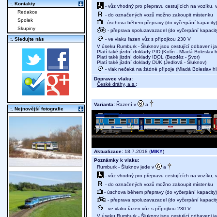
:. Kontakty
- vůz vhodný pro přepravu cestujících na vozíku,
Redakce
- do označených vozů možno zakoupit místenku
Spolek
- úschova během přepravy (do vyčerpání kapacity)
Skupiny
- přeprava spoluzavazadel (do vyčerpání kapacit
- ve vlaku řazen vůz s přípojkou 230 V
:. Sledujte nás
V úseku Rumburk - Šluknov jsou cestující odbaveni j
Platí také jízdní doklady PID (Kolín - Mladá Boleslav hl
Platí také jízdní doklady IDOL (Bezděz - Svor)
Platí také jízdní doklady DÚK (Jedlová - Šluknov)
- vlak nečeká na žádné přípoje (Mladá Boleslav hl.
Dopravce vlaku:
České dráhy, a.s.
;
Varianta:
Řazení v
a
:. Nejnovější fotografie
Aktualizace:
18.7.2018 (
MIKY
)
Poznámky k vlaku:
Rumburk - Šluknov jede v
a
- vůz vhodný pro přepravu cestujících na vozíku,
- do označených vozů možno zakoupit místenku
- úschova během přepravy (do vyčerpání kapacity)
- přeprava spoluzavazadel (do vyčerpání kapacit
- ve vlaku řazen vůz s přípojkou 230 V
V úseku Rumburk - Šluknov jsou cestující odbaveni j