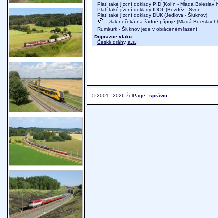
Platí také jízdní doklady PID (Kolín - Mladá Boleslav hl
Platí také jízdní doklady IDOL (Bezděz - Svor)
Platí také jízdní doklady DÚK (Jedlová - Šluknov)
- vlak nečeká na žádné přípoje (Mladá Boleslav hl.
Rumburk - Šluknov jede v obráceném řazení
Dopravce vlaku:
České dráhy, a.s.
;
© 2001 - 2026 ŽelPage -
správci