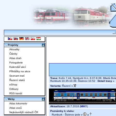
..
:. Projekty
Aktuality
Články
Atlas drah
Fotogalerie
Kalendář akcí
Přihlášky na akce
Seznam tratí
Trasa:
Kolín 7.44, Nymburk hl.n. 8.07-8.08, Mladá Bole
Řazení vlaků
Rumburk 10.35-10.39, Šluknov 10.52
Detail trasy »
eShop
Varianta:
Řazení v
Odkazy
RSS kanál
:. Weby
Atlas lokomotiv
Aktualizace:
18.7.2018 (
MIKY
)
Atlas vozů
Poznámky k vlaku:
Nejkrásnější nádraží ČR
Rumburk - Šluknov jede v
a