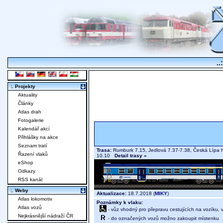
..
:. Projekty
Aktuality
Články
Atlas drah
Fotogalerie
Kalendář akcí
Přihlášky na akce
Seznam tratí
Trasa:
Rumburk 7.15, Jedlová 7.37-7.38, Česká Lípa hl.
Řazení vlaků
10.10
Detail trasy »
eShop
Odkazy
RSS kanál
:. Weby
Aktualizace:
18.7.2018 (
MIKY
)
Atlas lokomotiv
Poznámky k vlaku:
Atlas vozů
- vůz vhodný pro přepravu cestujících na vozíku,
Nejkrásnější nádraží ČR
- do označených vozů možno zakoupit místenku