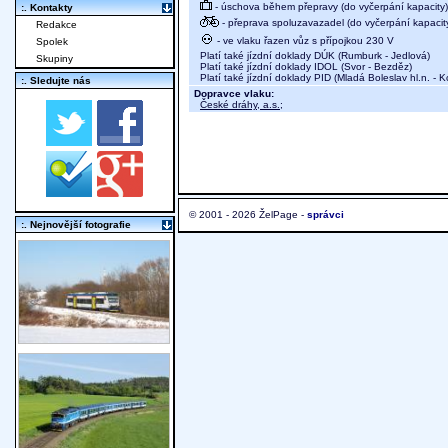
- úschova během přepravy (do vyčerpání kapacity)
:. Kontakty
- přeprava spoluzavazadel (do vyčerpání kapacit
Redakce
- ve vlaku řazen vůz s přípojkou 230 V
Spolek
Platí také jízdní doklady DÚK (Rumburk - Jedlová)
Skupiny
Platí také jízdní doklady IDOL (Svor - Bezděz)
Platí také jízdní doklady PID (Mladá Boleslav hl.n. - Ko
:. Sledujte nás
Dopravce vlaku:
České dráhy, a.s.
;
© 2001 - 2026 ŽelPage -
správci
:. Nejnovější fotografie