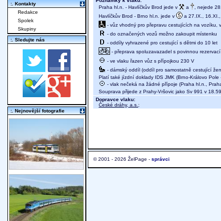
Poznámky k vlaku:
:. Kontakty
Praha hl.n. - Havlíčkův Brod jede v
a
, nejede 28
Redakce
Havlíčkův Brod - Brno hl.n. jede v
a 27.IX., 16.XI.
Spolek
- vůz vhodný pro přepravu cestujících na vozíku,
Skupiny
- do označených vozů možno zakoupit místenku
:. Sledujte nás
- oddíly vyhrazené pro cestující s dětmi do 10 let
- přeprava spoluzavazadel s povinnou rezervací 
- ve vlaku řazen vůz s přípojkou 230 V
- dámský oddíl (oddíl pro samostatně cestující žen
Platí také jízdní doklady IDS JMK (Brno-Královo Pole -
- vlak nečeká na žádné přípoje (Praha hl.n., Prah
Souprava přijede z Prahy-Vršovic jako Sv 991 v 18.5
Dopravce vlaku:
České dráhy, a.s.
;
:. Nejnovější fotografie
© 2001 - 2026 ŽelPage -
správci