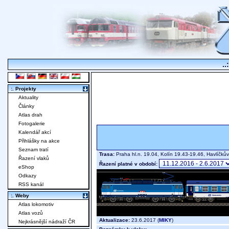
..
:. Projekty
Aktuality
Články
Atlas drah
Fotogalerie
Kalendář akcí
Přihlášky na akce
Seznam tratí
Trasa:
Praha hl.n. 19.04, Kolín 19.43-19.46, Havlíčk
Řazení vlaků
Řazení platné v období:
eShop
Odkazy
RSS kanál
:. Weby
Atlas lokomotiv
Atlas vozů
Aktualizace:
23.6.2017 (
MIKY
)
Nejkrásnější nádraží ČR