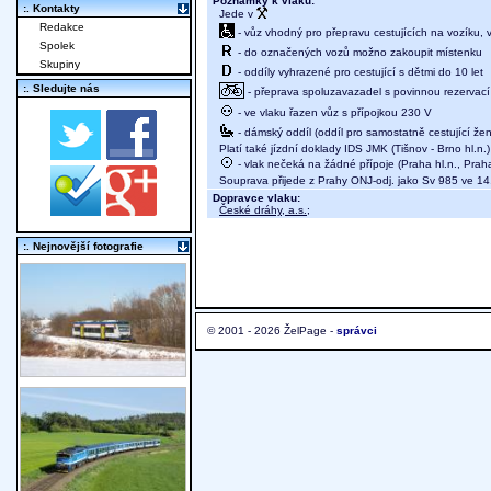
Poznámky k vlaku:
:. Kontakty
Jede v
Redakce
- vůz vhodný pro přepravu cestujících na vozíku,
Spolek
- do označených vozů možno zakoupit místenku
Skupiny
- oddíly vyhrazené pro cestující s dětmi do 10 let
:. Sledujte nás
- přeprava spoluzavazadel s povinnou rezervací 
- ve vlaku řazen vůz s přípojkou 230 V
- dámský oddíl (oddíl pro samostatně cestující žen
Platí také jízdní doklady IDS JMK (Tišnov - Brno hl.n.)
- vlak nečeká na žádné přípoje (Praha hl.n., Prah
Souprava přijede z Prahy ONJ-odj. jako Sv 985 ve 14
Dopravce vlaku:
České dráhy, a.s.
;
:. Nejnovější fotografie
© 2001 - 2026 ŽelPage -
správci