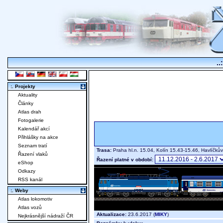
..
:. Projekty
Aktuality
Články
Atlas drah
Fotogalerie
Kalendář akcí
Přihlášky na akce
Seznam tratí
Trasa:
Praha hl.n. 15.04, Kolín 15.43-15.46, Havlíčk
Řazení vlaků
Řazení platné v období:
eShop
Odkazy
RSS kanál
:. Weby
Atlas lokomotiv
Atlas vozů
Aktualizace:
23.6.2017 (
MIKY
)
Nejkrásnější nádraží ČR