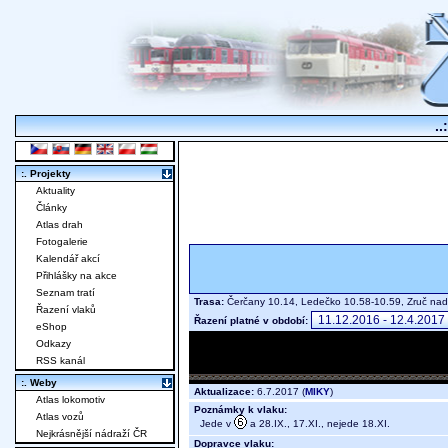
..
:. Projekty
Aktuality
Články
Atlas drah
Fotogalerie
Kalendář akcí
Přihlášky na akce
Seznam tratí
Trasa:
Čerčany 10.14, Ledečko 10.58-10.59, Zruč n
Řazení vlaků
Řazení platné v období:
eShop
Odkazy
RSS kanál
:. Weby
Aktualizace:
6.7.2017 (
MIKY
)
Atlas lokomotiv
Poznámky k vlaku:
Atlas vozů
Jede v
a 28.IX., 17.XI., nejede 18.XI.
Nejkrásnější nádraží ČR
Dopravce vlaku: