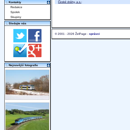
České dráhy, a.s.
;
:. Kontakty
Redakce
Spolek
Skupiny
:. Sledujte nás
© 2001 - 2026 ŽelPage -
správci
:. Nejnovější fotografie