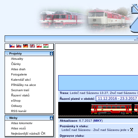
..
:. Projekty
Aktuality
Články
Atlas drah
Fotogalerie
Kalendář akcí
Přihlášky na akce
Seznam tratí
Trasa:
Ledeč nad Sázavou 13.27, Zruč nad Sázavou 
Řazení vlaků
Řazení platné v období:
eShop
Odkazy
RSS kanál
:. Weby
Aktualizace:
6.7.2017 (
MIKY
)
Atlas lokomotiv
Poznámky k vlaku:
Atlas vozů
Ledeč nad Sázavou - Zruč nad Sázavou jede v
Nejkrásnější nádraží ČR
Dopravce vlaku: