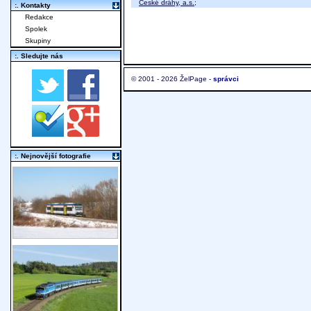
České dráhy, a.s.
;
:. Kontakty
Redakce
Spolek
Skupiny
:. Sledujte nás
© 2001 - 2026 ŽelPage -
správci
:. Nejnovější fotografie