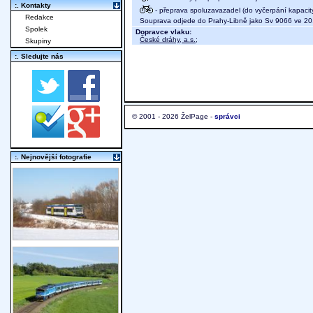
:. Kontakty
- přeprava spoluzavazadel (do vyčerpání kapacit
Redakce
Souprava odjede do Prahy-Libně jako Sv 9066 ve 20
Spolek
Dopravce vlaku:
České dráhy, a.s.
;
Skupiny
:. Sledujte nás
© 2001 - 2026 ŽelPage -
správci
:. Nejnovější fotografie