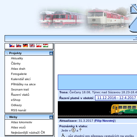
..
:. Projekty
Aktuality
Články
Atlas drah
Fotogalerie
Kalendář akcí
Přihlášky na akce
Seznam tratí
Trasa:
Čerčany 18.08, Týnec nad Sázavou 18.23-18.4
Řazení vlaků
Řazení platné v období:
eShop
Odkazy
RSS kanál
:. Weby
Aktualizace:
31.3.2017 (
Filip Novotný
)
Atlas lokomotiv
Poznámky k vlaku:
Atlas vozů
Jede v
a
Nejkrásnější nádraží ČR
- vůz vhodný pro přepravu cestujících na vozíku